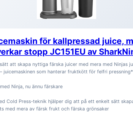
icemaskin för kallpressad juice, m
erkar stopp JC151EU av SharkNi
sätt att skapa nyttiga färska juicer med mera med Ninjas j
 – juicemaskinen som hanterar fruktkött för felfri pressning*
 med Ninja, nu ännu färskare
 Cold Press-teknik hjälper dig att på ett enkelt sätt skap
ots med mera av färsk frukt och färska grönsaker