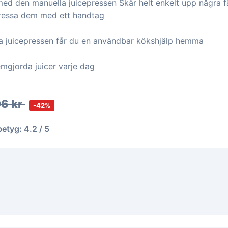
 med den manuella juicepressen Skär helt enkelt upp några f
ressa dem med ett handtag
 juicepressen får du en användbar kökshjälp hemma
emgjorda juicer varje dag
06 kr
-42%
betyg: 4.2 / 5