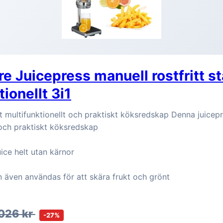
re Juicepress manuell rostfritt st
ionellt 3i1
t multifunktionellt och praktiskt köksredskap Denna juicepr
 och praktiskt köksredskap
uice helt utan kärnor
 även användas för att skära frukt och grönt
026 kr
-27%