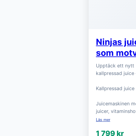
Ninjas ju
som motv
Upptäck ett nytt 
kallpressad juice
Kallpressad juice
Juicemaskinen med
juicer, vitaminsh
Läs mer
1 799 kr