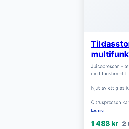
Tildassto
multifunkt
Juicepressen - et
multifunktionellt
Njut av ett glas j
Citruspressen kan
Läs mer
1 488 kr
2 