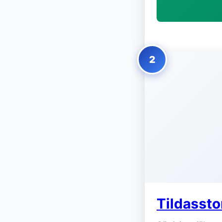
2
Tildassto