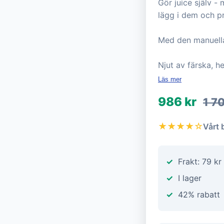
Gör juice själv -
lägg i dem och p
Med den manuella
Njut av färska, h
Läs mer
986 kr
1 7
★★★★☆
Vårt 
Frakt: 79 kr
I lager
42% rabatt