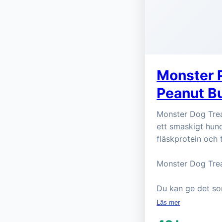
Monster P
Peanut Bu
Monster Dog Trea
ett smaskigt hund
fläskprotein och
Monster Dog Treat
Du kan ge det som
Läs mer