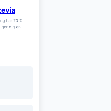
tevia
ing har 70 %
t ger dig en