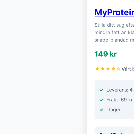
MyProtein
Stilla ditt sug e
mindre fett än kla
snabb-blandad mål
149 kr
★★★★☆
Vårt 
Leverans: 4
Frakt: 69 kr
I lager