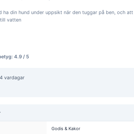
id ha din hund under uppsikt när den tuggar på ben, och att s
till vatten
betyg: 4.9 / 5
-4 vardagar
r
Godis & Kakor