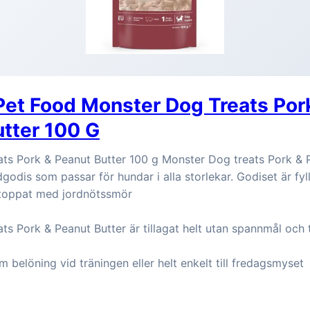
et Food Monster Dog Treats Por
tter 100 G
ts Pork & Peanut Butter 100 g Monster Dog treats Pork & P
godis som passar för hundar i alla storlekar. Godiset är fyl
 toppat med jordnötssmör
s Pork & Peanut Butter är tillagat helt utan spannmål och t
 belöning vid träningen eller helt enkelt till fredagsmyset