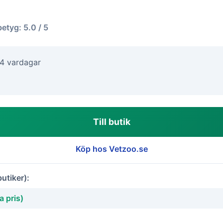
betyg: 5.0 / 5
-4 vardagar
Till butik
Köp hos Vetzoo.se
butiker):
a pris)