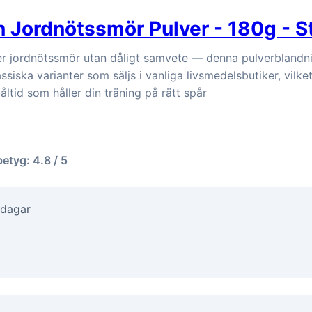
 Jordnötssmör Pulver - 180g - S
fter jordnötssmör utan dåligt samvete — denna pulverblandn
ssiska varianter som säljs i vanliga livsmedelsbutiker, vilke
tid som håller din träning på rätt spår
betyg: 4.8 / 5
 dagar