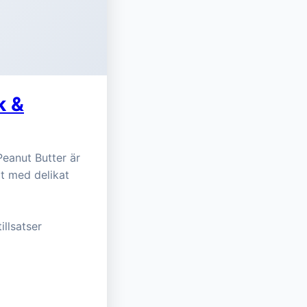
k &
eanut Butter är
lt med delikat
illsatser