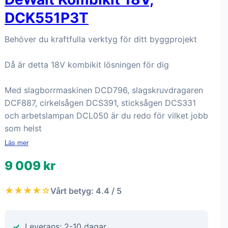
DCK551P3T
Behöver du kraftfulla verktyg för ditt byggprojekt
Då är detta 18V kombikit lösningen för dig
Med slagborrmaskinen DCD796, slagskruvdragaren
DCF887, cirkelsågen DCS391, sticksågen DCS331
och arbetslampan DCL050 är du redo för vilket jobb
som helst
Läs mer
9 009 kr
★★★★☆
Vårt betyg: 4.4 / 5
Leverans: 2-10 dagar