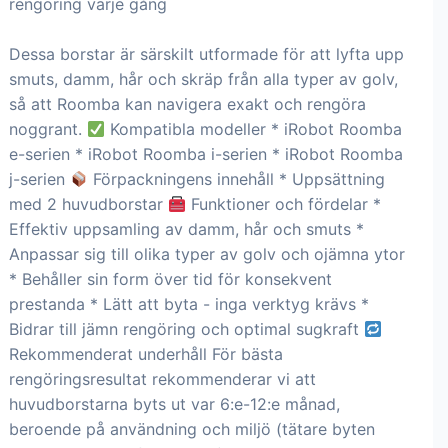
rengöring varje gång
Dessa borstar är särskilt utformade för att lyfta upp
smuts, damm, hår och skräp från alla typer av golv,
så att Roomba kan navigera exakt och rengöra
noggrant.
Kompatibla modeller * iRobot Roomba
e-serien * iRobot Roomba i-serien * iRobot Roomba
j-serien
Förpackningens innehåll * Uppsättning
med 2 huvudborstar
Funktioner och fördelar *
Effektiv uppsamling av damm, hår och smuts *
Anpassar sig till olika typer av golv och ojämna ytor
* Behåller sin form över tid för konsekvent
prestanda * Lätt att byta - inga verktyg krävs *
Bidrar till jämn rengöring och optimal sugkraft
Rekommenderat underhåll För bästa
rengöringsresultat rekommenderar vi att
huvudborstarna byts ut var 6:e-12:e månad,
beroende på användning och miljö (tätare byten