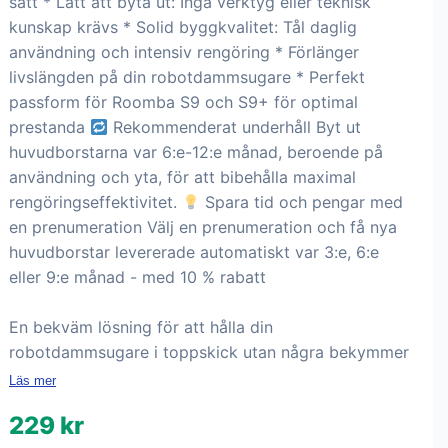
sätt * Lätt att byta ut: Inga verktyg eller teknisk
kunskap krävs * Solid byggkvalitet: Tål daglig
användning och intensiv rengöring * Förlänger
livslängden på din robotdammsugare * Perfekt
passform för Roomba S9 och S9+ för optimal
prestanda
Rekommenderat underhåll Byt ut
huvudborstarna var 6:e-12:e månad, beroende på
användning och yta, för att bibehålla maximal
rengöringseffektivitet.
Spara tid och pengar med
en prenumeration Välj en prenumeration och få nya
huvudborstar levererade automatiskt var 3:e, 6:e
eller 9:e månad - med 10 % rabatt
En bekväm lösning för att hålla din
robotdammsugare i toppskick utan några bekymmer
Läs mer
229 kr