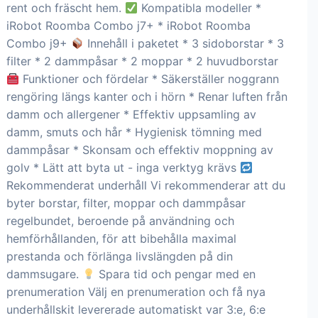
rent och fräscht hem.
Kompatibla modeller *
iRobot Roomba Combo j7+ * iRobot Roomba
Combo j9+
Innehåll i paketet * 3 sidoborstar * 3
filter * 2 dammpåsar * 2 moppar * 2 huvudborstar
Funktioner och fördelar * Säkerställer noggrann
rengöring längs kanter och i hörn * Renar luften från
damm och allergener * Effektiv uppsamling av
damm, smuts och hår * Hygienisk tömning med
dammpåsar * Skonsam och effektiv moppning av
golv * Lätt att byta ut - inga verktyg krävs
Rekommenderat underhåll Vi rekommenderar att du
byter borstar, filter, moppar och dammpåsar
regelbundet, beroende på användning och
hemförhållanden, för att bibehålla maximal
prestanda och förlänga livslängden på din
dammsugare.
Spara tid och pengar med en
prenumeration Välj en prenumeration och få nya
underhållskit levererade automatiskt var 3:e, 6:e