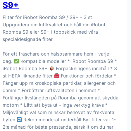
S9+
Filter för iRobot Roomba S9 / S9+ - 3 st
Uppgradera din luftkvalitet och håll din iRobot
Roomba S9 eller S9+ i toppskick med våra
specialdesignade filter
För ett fräschare och hälsosammare hem - varje
dag.
Kompatibla modeller * iRobot Roomba S9 *
iRobot Roomba S9+
Förpackningens innehåll * 3
st HEPA-liknande filter
Funktioner och fördelar *
Fångar upp mikroskopiska partiklar, allergener och
damm * Förbättrar luftkvaliteten i hemmet *
Förlänger livslängden på Roomba genom att skydda
motorn * Lätt att byta ut - inga verktyg krävs *
Miljövänligt val som minskar behovet av frekventa
byten
Rekommenderat underhåll Byt filter var 1-
2:e månad för bästa prestanda, särskilt om du har