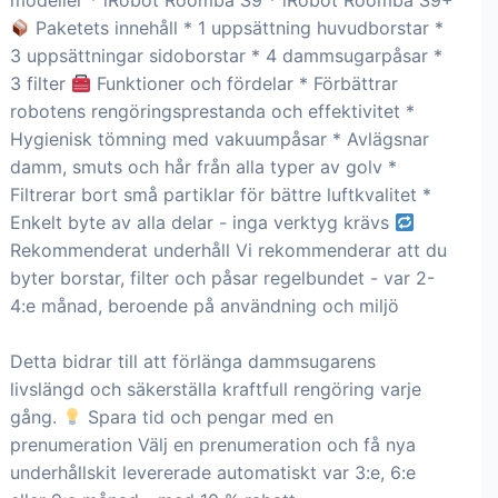
modeller * iRobot Roomba S9 * iRobot Roomba S9+
Paketets innehåll * 1 uppsättning huvudborstar *
3 uppsättningar sidoborstar * 4 dammsugarpåsar *
3 filter
Funktioner och fördelar * Förbättrar
robotens rengöringsprestanda och effektivitet *
Hygienisk tömning med vakuumpåsar * Avlägsnar
damm, smuts och hår från alla typer av golv *
Filtrerar bort små partiklar för bättre luftkvalitet *
Enkelt byte av alla delar - inga verktyg krävs
Rekommenderat underhåll Vi rekommenderar att du
byter borstar, filter och påsar regelbundet - var 2-
4:e månad, beroende på användning och miljö
Detta bidrar till att förlänga dammsugarens
livslängd och säkerställa kraftfull rengöring varje
gång.
Spara tid och pengar med en
prenumeration Välj en prenumeration och få nya
underhållskit levererade automatiskt var 3:e, 6:e