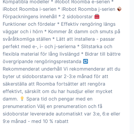
Kompatibla modeller * iRobot Roomba e-serien *
iRobot Roomba i-serien * iRobot Roomba j-serien
Förpackningens innehåll * 2 sidoborstar
Funktioner och fördelar * Effektiv rengöring längs
väggar och i hörn * Kommer åt damm och smuts på
svåråtkomliga ställen * Lätt att installera - passar
perfekt med e-, i- och j-serierna * Slitstarka och
flexibla material för lång livslängd * Bidrar till bättre
övergripande rengöringsprestanda
Rekommenderat underhåll Vi rekommenderar att du
byter ut sidoborstarna var 2-3:e månad för att
säkerställa att Roomba fortsätter att rengöra
effektivt, särskilt om du har husdjur eller mycket
damm.
Spara tid och pengar med en
prenumeration Välj en prenumeration och få
sidoborstar levererade automatiskt var 3:e, 6:e eller
9:e månad - med 10 % rabatt