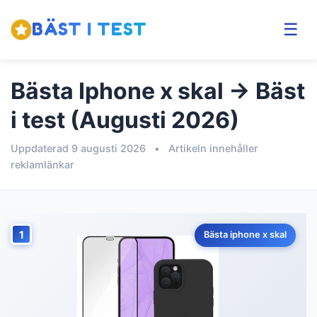
BÄST I TEST
☰
Bästa Iphone x skal → Bäst
i test (Augusti 2026)
Uppdaterad 9 augusti 2026
•
Artikeln innehåller
reklamlänkar
1
Bästa iphone x skal