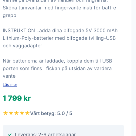
värme på ovansidan av handen och fingrarna. –
Sköna tumvantar med fingervante inuti för bättre
grepp
INSTRUKTION Ladda dina bifogade 5V 3000 mAh
Lithium-Poly-batterier med bifogade tvilling-USB
och väggadapter
När batterierna är laddade, koppla dem till USB-
porten som finns i fickan på utsidan av vardera
vante
Läs mer
1 799 kr
★★★★★
Vårt betyg: 5.0 / 5
Leverans: 2-6 arbetsdagar