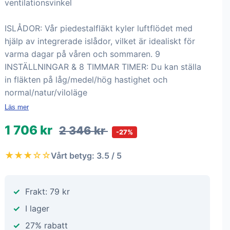
ventilationsvinkel
ISLÅDOR: Vår piedestalfläkt kyler luftflödet med
hjälp av integrerade islådor, vilket är idealiskt för
varma dagar på våren och sommaren. 9
INSTÄLLNINGAR & 8 TIMMAR TIMER: Du kan ställa
in fläkten på låg/medel/hög hastighet och
normal/natur/viloläge
Läs mer
1 706 kr
2 346 kr
-27%
★★★☆☆
Vårt betyg: 3.5 / 5
Frakt: 79 kr
I lager
27% rabatt