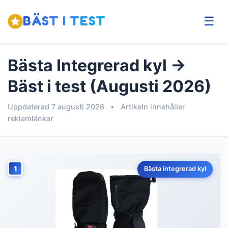
BÄST I TEST
☰
Bästa Integrerad kyl →
Bäst i test (Augusti 2026)
Uppdaterad 7 augusti 2026
•
Artikeln innehåller
reklamlänkar
1
Bästa integrerad kyl