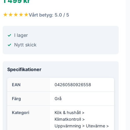
1 499 kr
★★★★★
Vårt betyg: 5.0 / 5
I lager
Nytt skick
Specifikationer
EAN
04260580926558
Färg
Grå
Kategori
Kök & hushåll >
Klimatkontroll >
Uppvärmning > Utevärme >