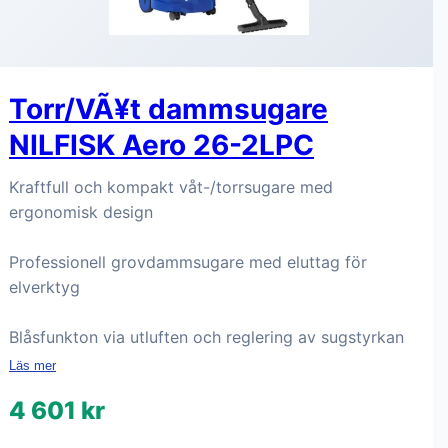
Torr/VÃ¥t dammsugare
NILFISK Aero 26-2LPC
Kraftfull och kompakt våt-/torrsugare med
ergonomisk design
Professionell grovdammsugare med eluttag för
elverktyg
Blåsfunkton via utluften och reglering av sugstyrkan
Läs mer
4 601 kr