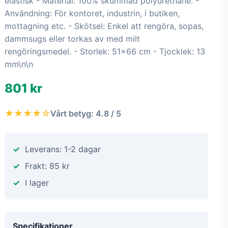
elastisk - Material: 100% skummad polyurethane. -
Användning: För kontoret, industrin, i butiken,
mottagning etc. - Skötsel: Enkel att rengöra, sopas,
dammsugs eller torkas av med milt
rengöringsmedel. - Storlek: 51x66 cm - Tjocklek: 13
mm\n\n
801 kr
★★★★☆
Vårt betyg: 4.8 / 5
Leverans: 1-2 dagar
Frakt: 85 kr
I lager
Specifikationer