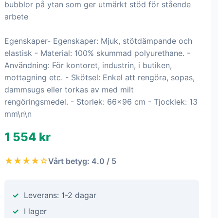
bubblor på ytan som ger utmärkt stöd för stående
arbete
Egenskaper- Egenskaper: Mjuk, stötdämpande och
elastisk - Material: 100% skummad polyurethane. -
Användning: För kontoret, industrin, i butiken,
mottagning etc. - Skötsel: Enkel att rengöra, sopas,
dammsugs eller torkas av med milt
rengöringsmedel. - Storlek: 66x96 cm - Tjocklek: 13
mm\n\n
1 554 kr
★★★★☆
Vårt betyg: 4.0 / 5
Leverans: 1-2 dagar
I lager