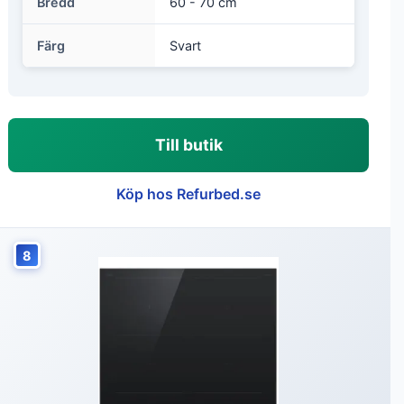
Bredd
60 - 70 cm
Färg
Svart
Till butik
Köp hos Refurbed.se
8