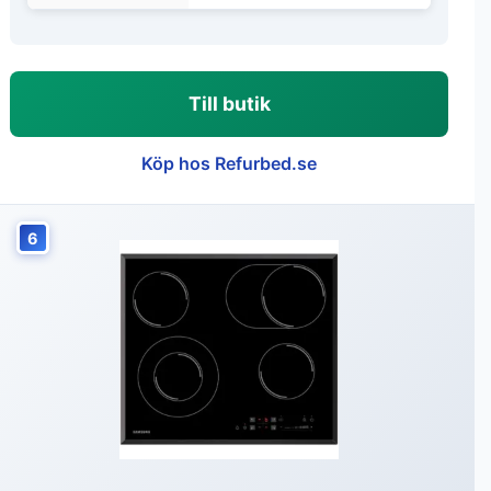
Till butik
Köp hos Refurbed.se
6