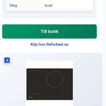
Färg
Svart
Till butik
Köp hos Refurbed.se
7