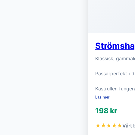
Strömshag
Klassisk, gammald
Passarperfekt i de
Kastrullen fungera
Läs mer
198 kr
★★★★★
Vårt 