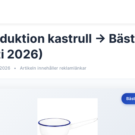
duktion kastrull → Bäst 
i 2026)
 2026
•
Artikeln innehåller reklamlänkar
Bäst