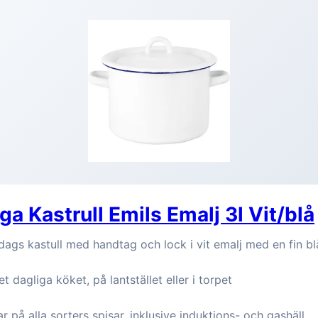
a Kastrull Emils Emalj 3l Vit/blå
ags kastull med handtag och lock i vit emalj med en fin bl
t dagliga köket, på lantstället eller i torpet
r på alla sorters spisar, inklusive induktions- och gashäll