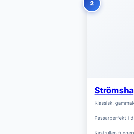
2
Strömshag
Klassisk, gammald
Passarperfekt i de
Kastrullen fungera