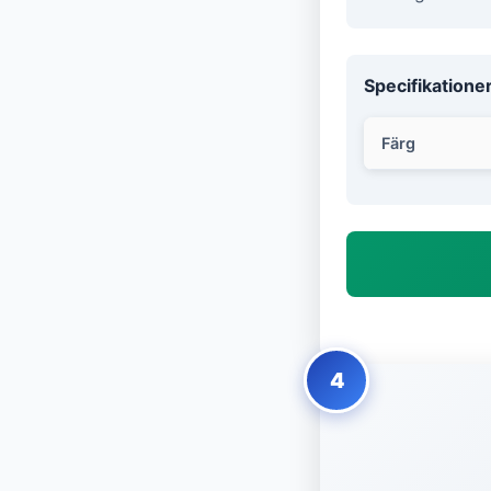
Specifikatione
Färg
4