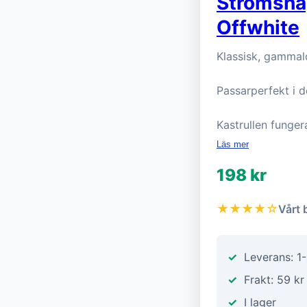
Strömshag
Offwhite
Klassisk, gammald
Passarperfekt i de
Kastrullen fungera
Läs mer
198 kr
★★★★☆
Vårt 
Leverans: 1
Frakt: 59 kr
I lager