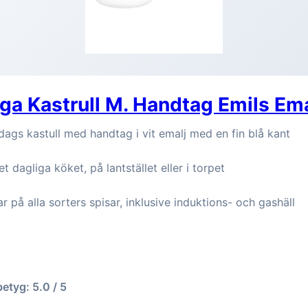
a Kastrull M. Handtag Emils Emal
ags kastull med handtag i vit emalj med en fin blå kant
t dagliga köket, på lantstället eller i torpet
r på alla sorters spisar, inklusive induktions- och gashäll
betyg: 5.0 / 5