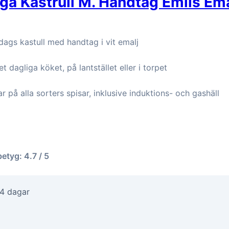
a Kastrull M. Handtag Emils Ema
ags kastull med handtag i vit emalj
t dagliga köket, på lantstället eller i torpet
r på alla sorters spisar, inklusive induktions- och gashäll
betyg: 4.7 / 5
-4 dagar