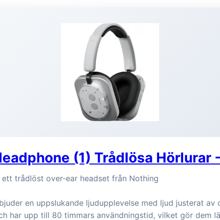
eadphone (1) Trådlösa Hörlurar -
ett trådlöst over-ear headset från Nothing
bjuder en uppslukande ljudupplevelse med ljud justerat av d
h har upp till 80 timmars användningstid, vilket gör dem l