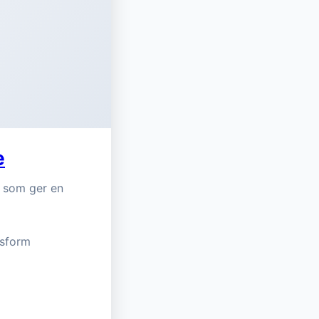
e
 som ger en
ssform