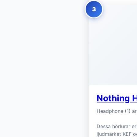
3
Nothing H
Headphone (1) är 
Dessa hörlurar er
ljudmärket KEF oc