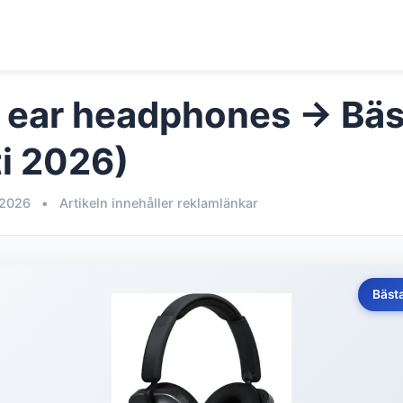
n ear headphones → Bäst
i 2026)
 2026
•
Artikeln innehåller reklamlänkar
Bäst