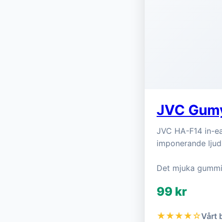
JVC Gumy
JVC HA-F14 in-e
imponerande ljud
Det mjuka gummim
99 kr
★★★★☆
Vårt 