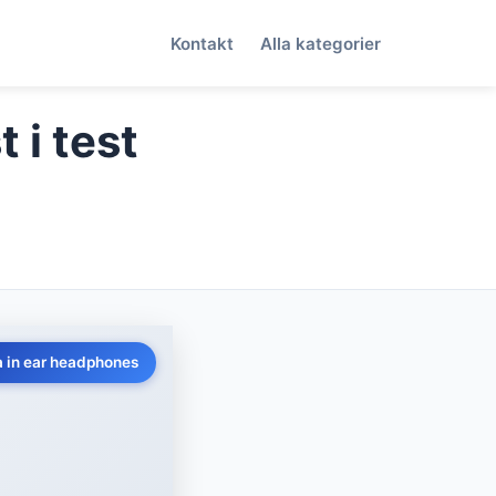
Kontakt
Alla kategorier
 i test
a in ear headphones