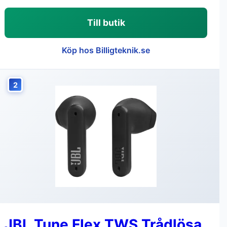
Till butik
Köp hos Billigteknik.se
2
JBL Tune Flex TWS Trådlösa