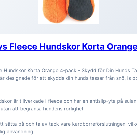
ws Fleece Hundskor Korta Orang
e Hundskor Korta Orange 4-pack - Skydd för Din Hunds Ta
r designade för att skydda din hunds tassar från snö, is o
kor är tillverkade i fleece och har en antislip-yta på sulan,
utan att begränsa hundens rörlighet
tt sätta på och ta av tack vare kardborreförslutningen, vil
glig användning