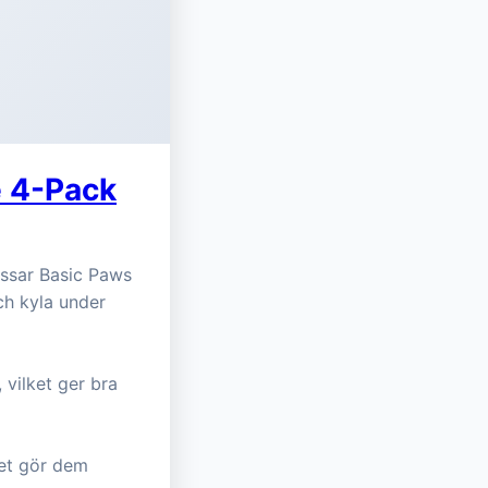
e 4-Pack
ssar Basic Paws
ch kyla under
 vilket ger bra
ket gör dem