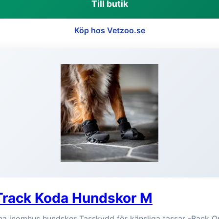
Till butik
Köp hos Vetzoo.se
Track Koda Hundskor M
a inomhus hundskor Tasskydd för känsliga tassar -Back O