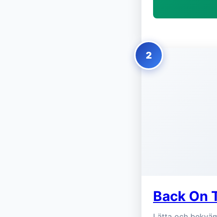
2
Back On 
Lätta och bekväm