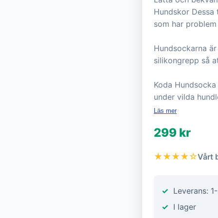
Hundskor Dessa t
som har problem 
Hundsockarna är 
silikongrepp så a
Koda Hundsocka f
under vilda hundl
Läs mer
299 kr
★★★★☆
Vårt 
Leverans: 1
I lager