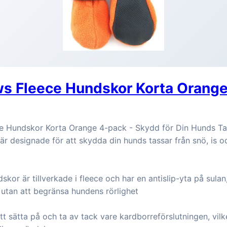
ws Fleece Hundskor Korta Orang
e Hundskor Korta Orange 4-pack - Skydd för Din Hunds Ta
r designade för att skydda din hunds tassar från snö, is o
kor är tillverkade i fleece och har en antislip-yta på sulan,
utan att begränsa hundens rörlighet
tt sätta på och ta av tack vare kardborreförslutningen, vil