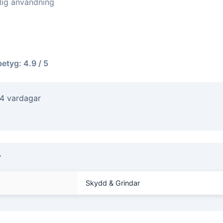
glig användning
betyg: 4.9 / 5
-4 vardagar
r
Skydd & Grindar