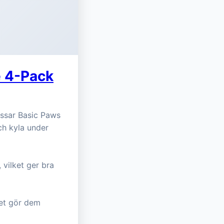
e 4-Pack
ssar Basic Paws
ch kyla under
 vilket ger bra
ket gör dem