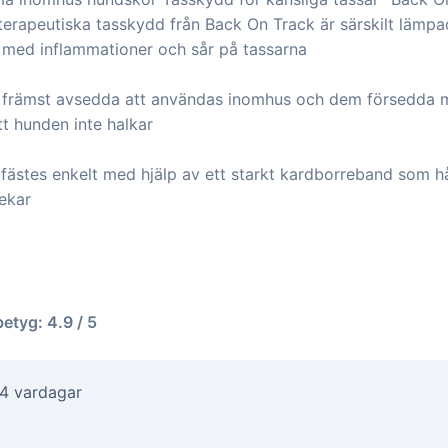
erapeutiska tasskydd från Back On Track är särskilt lämpa
med inflammationer och sår på tassarna
främst avsedda att användas inomhus och dem försedda m
tt hunden inte halkar
ästes enkelt med hjälp av ett starkt kardborreband som hå
ekar
betyg: 4.9 / 5
-4 vardagar