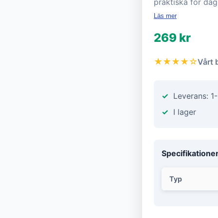
praktiska för da
Läs mer
269 kr
★★★★☆
Vårt 
Leverans: 1
I lager
Specifikatione
Typ