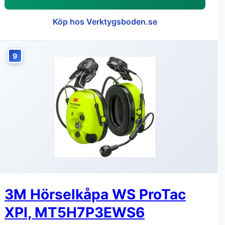
Köp hos Verktygsboden.se
9
3M Hörselkåpa WS ProTac
XPI, MT5H7P3EWS6