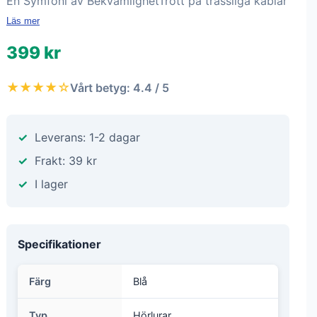
En Symfoni av BekvämlighetTrött på trassliga kablar
Läs mer
399 kr
★★★★☆
Vårt betyg: 4.4 / 5
Leverans: 1-2 dagar
Frakt: 39 kr
I lager
Specifikationer
Färg
Blå
Typ
Hörlurar