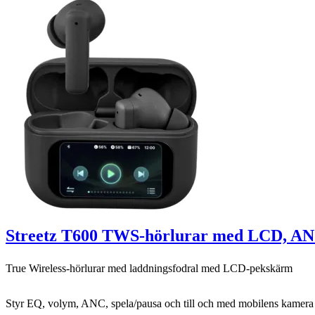
Streetz T600 TWS-hörlurar med LCD, AN
True Wireless-hörlurar med laddningsfodral med LCD-pekskärm
Styr EQ, volym, ANC, spela/pausa och till och med mobilens kamera