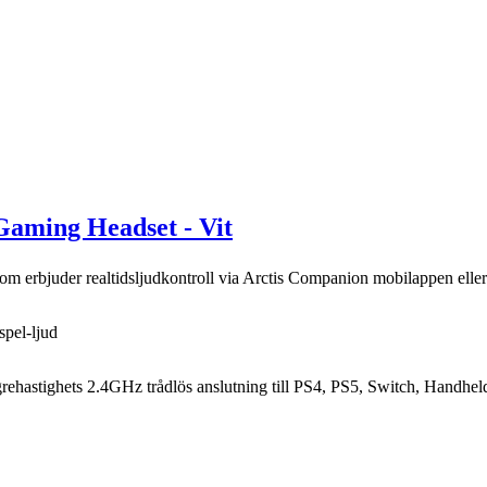
 Gaming Headset - Vit
 som erbjuder realtidsljudkontroll via Arctis Companion mobilappen ell
spel-ljud
ehastighets 2.4GHz trådlös anslutning till PS4, PS5, Switch, Handhe