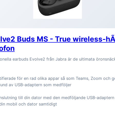
lve2 Buds MS - True wireless-hÃ
ofon
onella earbuds Evolve2 från Jabra är de ultimata öronsnäck
rtifierade för en rad olika appar så som Teams, Zoom och 
grund av USB-adaptern som medföljer
anslutning till din dator med den medföljande USB-adaptern
l din mobil och dator samtidigt