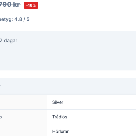
790 kr
-16%
betyg: 4.8 / 5
-2 dagar
r
Silver
p
Trådlös
Hörlurar