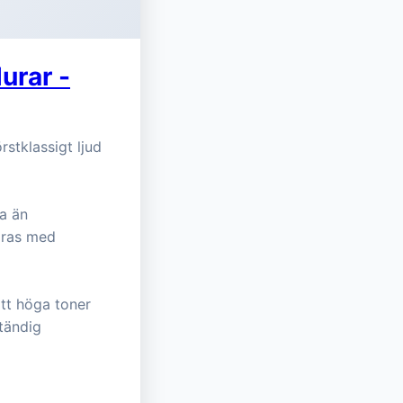
urar -
rstklassigt ljud
a än
föras med
tt höga toner
ständig