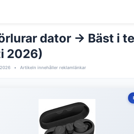
rlurar dator → Bäst i t
i 2026)
 2026
•
Artikeln innehåller reklamlänkar