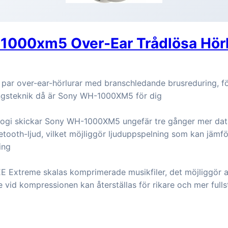
1000xm5 Over-Ear Trådlösa Hörl
t par over-ear-hörlurar med branschledande brusreduring, fö
ngsteknik då är Sony WH-1000XM5 för dig
ogi skickar Sony WH-1000XM5 ungefär tre gånger mer dat
etooth-ljud, vilket möjliggör ljuduppspelning som kan jäm
ing
E Extreme skalas komprimerade musikfiler, det möjliggör a
 vid kompressionen kan återställas för rikare och mer full