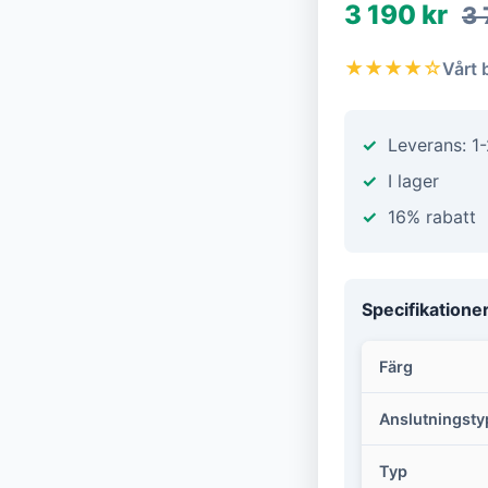
3 190 kr
3 
★★★★☆
Vårt 
Leverans: 1
I lager
16% rabatt
Specifikatione
Färg
Anslutningsty
Typ