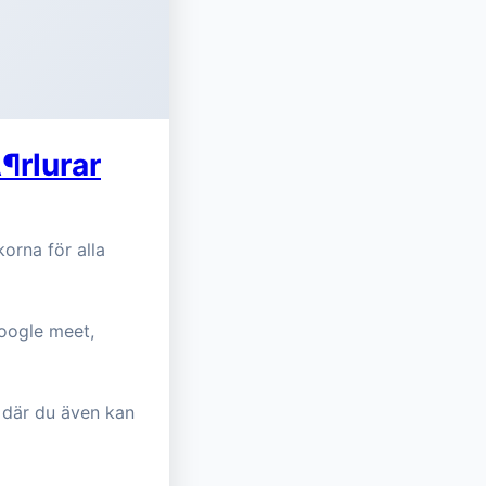
¶rlurar
orna för alla
google meet,
 där du även kan