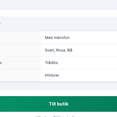
r
Med mikrofon
Svart, Rosa, Blå
p
Trådlös
Hörlurar
Till butik