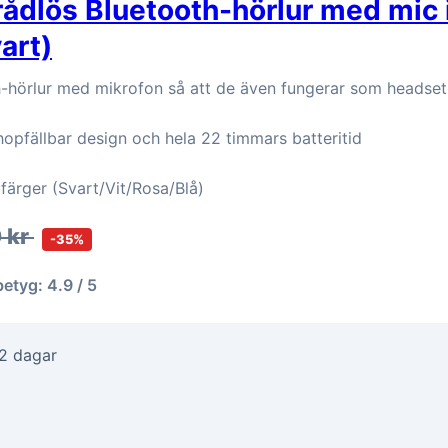
rådlös Bluetooth-hörlur med mic i
art)
h-hörlur med mikrofon så att de även fungerar som headset
opfällbar design och hela 22 timmars batteritid
a färger (Svart/Vit/Rosa/Blå)
 kr
-35%
betyg: 4.9 / 5
-2 dagar