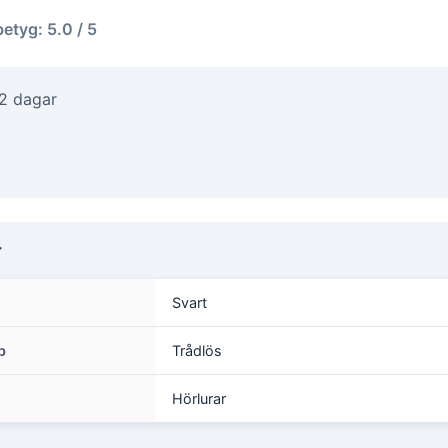
betyg: 5.0 / 5
-2 dagar
r
Svart
p
Trådlös
Hörlurar