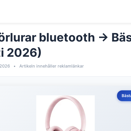
rlurar bluetooth → Bäst
i 2026)
 2026
•
Artikeln innehåller reklamlänkar
Bäst