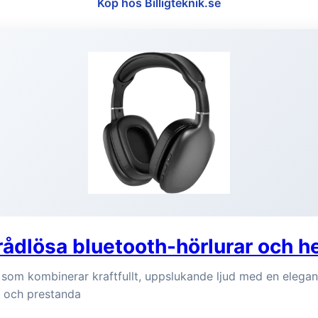
Köp hos Billigteknik.se
ådlösa bluetooth-hörlurar och h
 som kombinerar kraftfullt, uppslukande ljud med en elegant
l och prestanda