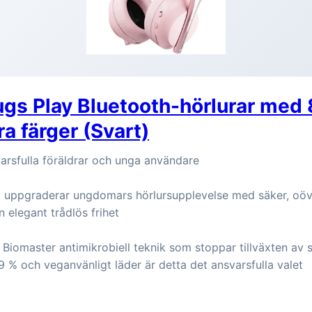
gs Play Bluetooth-hörlurar med
ra färger (Svart)
arsfulla föräldrar och unga användare
 uppgraderar ungdomars hörlursupplevelse med säker, oöv
n elegant trådlös frihet
iomaster antimikrobiell teknik som stoppar tillväxten av s
9 % och veganvänligt läder är detta det ansvarsfulla valet