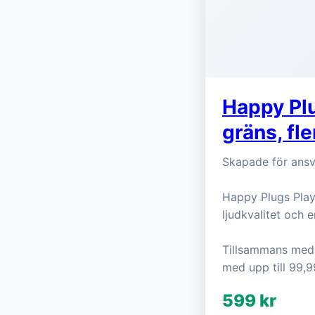
Happy Plu
gräns, fle
Skapade för ansv
Happy Plugs Play
ljudkvalitet och e
Tillsammans med B
med upp till 99,9
599 kr