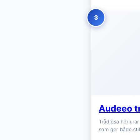
3
Audeeo tr
Trådlösa hörlurar
som ger både sti