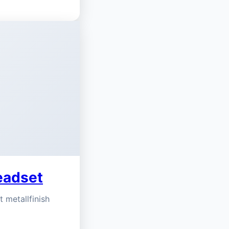
eadset
 metallfinish