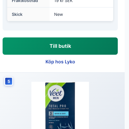
Fraktkostnad
19 kr SEK
Skick
New
Till butik
Köp hos Lyko
5