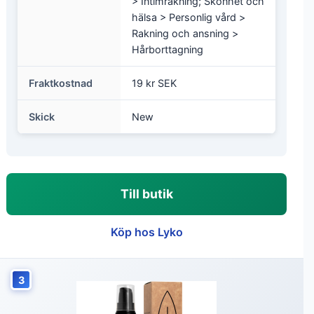
> Intimrakning; Skönhet och
hälsa > Personlig vård >
Rakning och ansning >
Hårborttagning
Fraktkostnad
19 kr SEK
Skick
New
Till butik
Köp hos Lyko
3