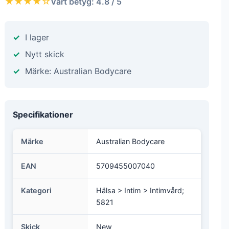
★★★★☆
Vårt betyg: 4.8 / 5
I lager
Nytt skick
Märke: Australian Bodycare
Specifikationer
Märke
Australian Bodycare
EAN
5709455007040
Kategori
Hälsa > Intim > Intimvård;
5821
Skick
New