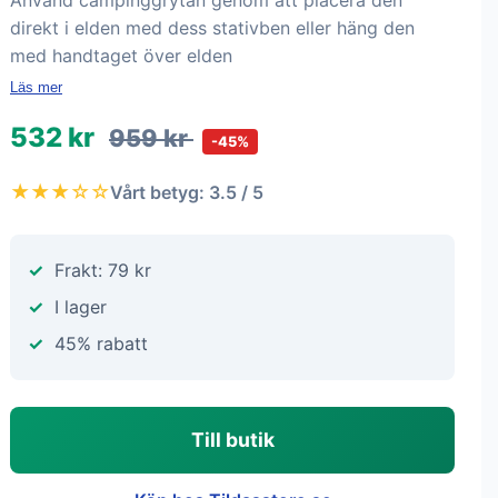
Använd campinggrytan genom att placera den
direkt i elden med dess stativben eller häng den
med handtaget över elden
Läs mer
532 kr
959 kr
-45%
★★★☆☆
Vårt betyg: 3.5 / 5
Frakt: 79 kr
I lager
45% rabatt
Till butik