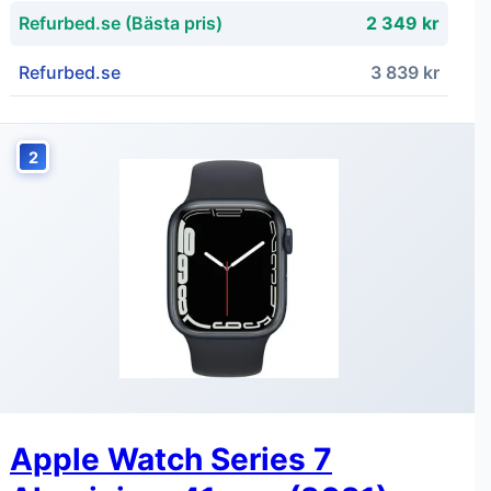
Refurbed.se (Bästa pris)
2 349 kr
Refurbed.se
3 839 kr
2
Apple Watch Series 7