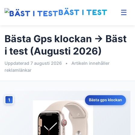
BÄST I TEST
☰
Bästa Gps klockan → Bäst
i test (Augusti 2026)
Uppdaterad 7 augusti 2026
•
Artikeln innehåller
reklamlänkar
1
Bästa gps klockan