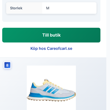
Storlek
M
Till butik
Köp hos Careofcarl.se
8