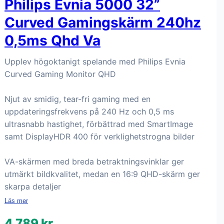
Philips Evnia 5000 32”
Curved Gamingskärm 240hz
0,5ms Qhd Va
Upplev högoktanigt spelande med Philips Evnia
Curved Gaming Monitor QHD
Njut av smidig, tear-fri gaming med en
uppdateringsfrekvens på 240 Hz och 0,5 ms
ultrasnabb hastighet, förbättrad med SmartImage
samt DisplayHDR 400 för verklighetstrogna bilder
VA-skärmen med breda betraktningsvinklar ger
utmärkt bildkvalitet, medan en 16:9 QHD-skärm ger
skarpa detaljer
Läs mer
4 789 kr