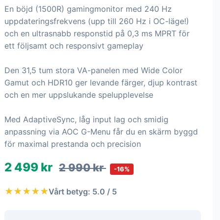
En böjd (1500R) gamingmonitor med 240 Hz
uppdateringsfrekvens (upp till 260 Hz i OC-läge!)
och en ultrasnabb responstid på 0,3 ms MPRT för
ett följsamt och responsivt gameplay
Den 31,5 tum stora VA-panelen med Wide Color
Gamut och HDR10 ger levande färger, djup kontrast
och en mer uppslukande spelupplevelse
Med AdaptiveSync, låg input lag och smidig
anpassning via AOC G-Menu får du en skärm byggd
för maximal prestanda och precision
2 499 kr
2 990 kr
-16%
★★★★★
Vårt betyg: 5.0 / 5