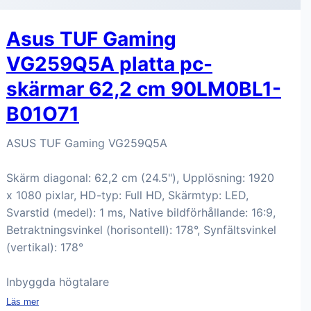
Asus TUF Gaming
VG259Q5A platta pc-
skärmar 62,2 cm 90LM0BL1-
B01O71
ASUS TUF Gaming VG259Q5A
Skärm diagonal: 62,2 cm (24.5"), Upplösning: 1920
x 1080 pixlar, HD-typ: Full HD, Skärmtyp: LED,
Svarstid (medel): 1 ms, Native bildförhållande: 16:9,
Betraktningsvinkel (horisontell): 178°, Synfältsvinkel
(vertikal): 178°
Inbyggda högtalare
Läs mer