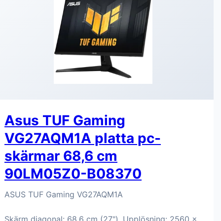
Asus TUF Gaming
VG27AQM1A platta pc-
skärmar 68,6 cm
90LM05Z0-B08370
ASUS TUF Gaming VG27AQM1A
Skärm diagonal: 68,6 cm (27"), Upplösning: 2560 x