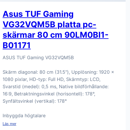
Asus TUF Gaming
VG32VQM5B platta pc-
skärmar 80 cm 90LM0BI1-
B01171
ASUS TUF Gaming VG32VQM5B
Skärm diagonal: 80 cm (31.5"), Upplösning: 1920 x
1080 pixlar, HD-typ: Full HD, Skärmtyp: LCD,
Svarstid (medel): 0,5 ms, Native bildförhållande:
16:9, Betraktningsvinkel (horisontell): 178°,
Synfältsvinkel (vertikal): 178°
Inbyggda högtalare
Läs mer