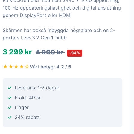
Få klockren bild med hela 3440 x 1440 upplösning,
100 Hz uppdateringshastighet och digital anslutning
genom DisplayPort eller HDMI
Skärmen har också inbyggda högtalare och en 2-
portars USB 3.2 Gen 1-hubb
3 299 kr
4 990 kr
-34%
★★★★☆
Vårt betyg: 4.2 / 5
Leverans: 1-2 dagar
Frakt: 49 kr
I lager
34% rabatt