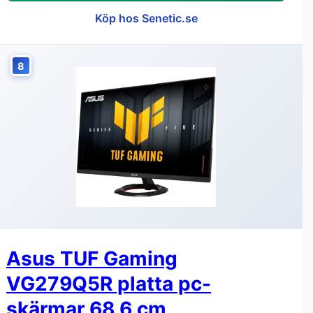
Köp hos Senetic.se
8
Asus TUF Gaming
VG279Q5R platta pc-
skärmar 68,6 cm