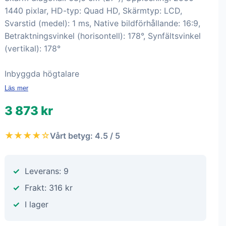
1440 pixlar, HD-typ: Quad HD, Skärmtyp: LCD,
Svarstid (medel): 1 ms, Native bildförhållande: 16:9,
Betraktningsvinkel (horisontell): 178°, Synfältsvinkel
(vertikal): 178°
Inbyggda högtalare
Läs mer
3 873 kr
★★★★☆
Vårt betyg: 4.5 / 5
Leverans: 9
Frakt: 316 kr
I lager