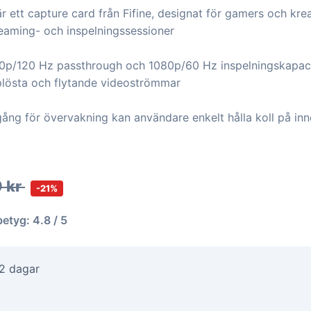
tt capture card från Fifine, designat för gamers och krea
reaming- och inspelningssessioner
0p/120 Hz passthrough och 1080p/60 Hz inspelningskapacit
lösta och flytande videoströmmar
ng för övervakning kan användare enkelt hålla koll på inn
 kr
-21%
betyg: 4.8 / 5
-2 dagar