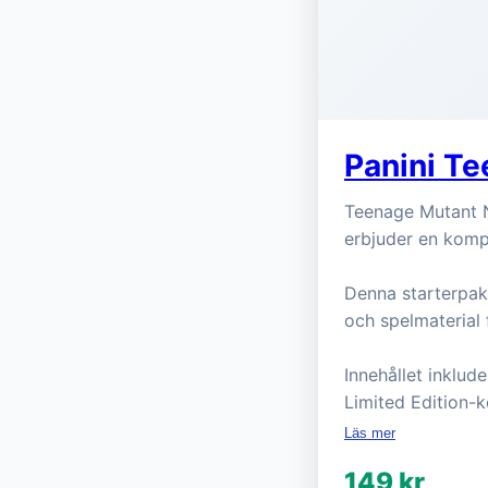
Panini Te
Teenage Mutant N
erbjuder en kompl
Denna starterpak
och spelmaterial 
Innehållet inklud
Limited Edition-k
Läs mer
149 kr