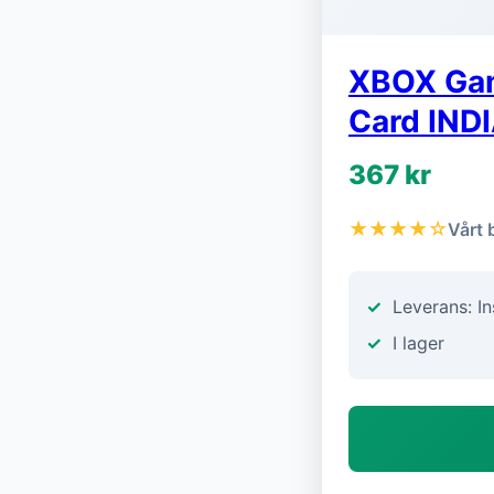
XBOX Gam
Card IND
367 kr
★★★★☆
Vårt 
Leverans: In
I lager