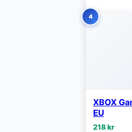
4
XBOX Gam
EU
218 kr