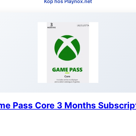
Köp hos Playnox.net
e Pass Core 3 Months Subscript