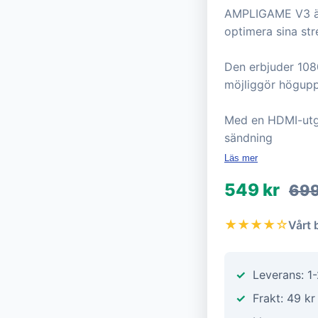
AMPLIGAME V3 är e
optimera sina st
Den erbjuder 108
möjliggör högupp
Med en HDMI-utgå
sändning
Läs mer
549 kr
699
★★★★☆
Vårt 
Leverans: 1
Frakt: 49 kr