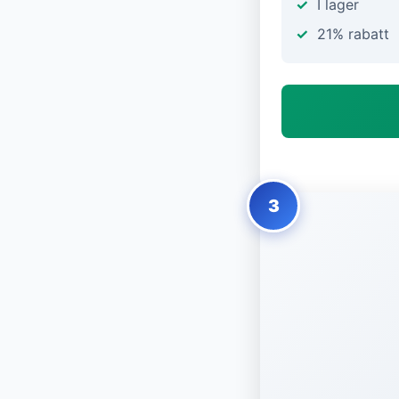
I lager
21% rabatt
3