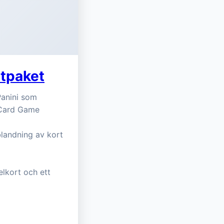
rtpaket
Panini som
g Card Game
landning av kort
elkort och ett