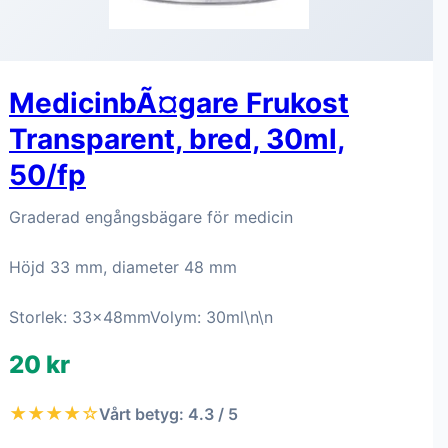
MedicinbÃ¤gare Frukost
Transparent, bred, 30ml,
50/fp
Graderad engångsbägare för medicin
Höjd 33 mm, diameter 48 mm
Storlek: 33x48mmVolym: 30ml\n\n
20 kr
★★★★☆
Vårt betyg: 4.3 / 5