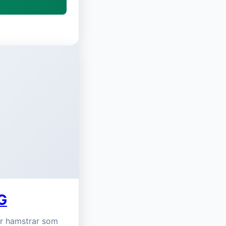
G
ör hamstrar som