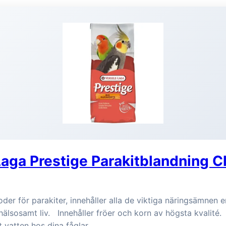
aga Prestige Parakitblandning C
oder för parakiter, innehåller alla de viktiga näringsämnen 
 hälsosamt liv. Innehåller fröer och korn av högsta kvalité
kt vatten hos dina fåglar