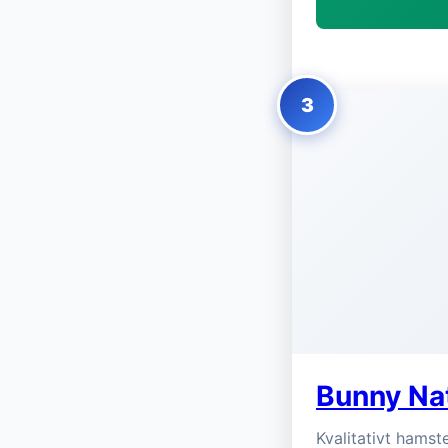
3
Bunny Na
Kvalitativt hams