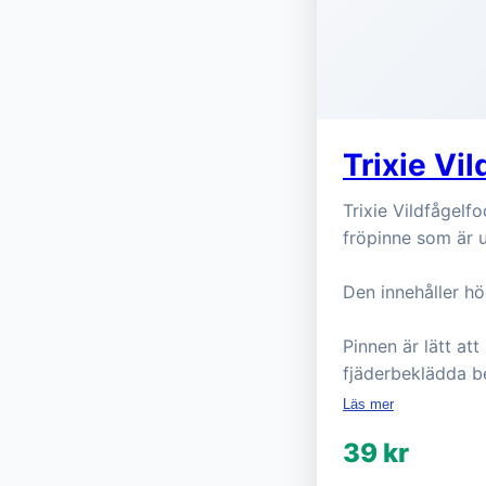
Trixie Vi
Trixie Vildfågelf
fröpinne som är ut
Den innehåller hö
Pinnen är lätt at
fjäderbeklädda b
Läs mer
39 kr