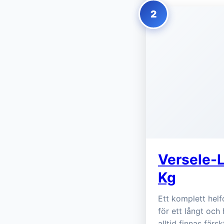
2
Versele-L
Kg
Ett komplett helf
för ett långt och
alltid finnas färs