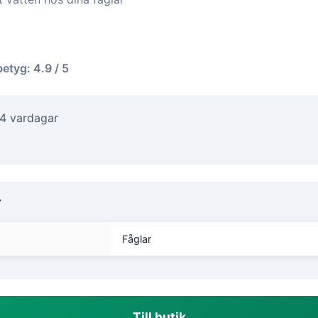
betyg: 4.9 / 5
-4 vardagar
r
Fåglar
Till butik