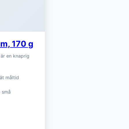
cm, 170 g
 är en knaprig
ät måltid
e små