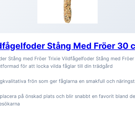
ldfågelfoder Stång Med Fröer 30 
oder Stång med Fröer Trixie Vildfågelfoder Stång med Fröer
formad för att locka vilda fåglar till din trädgård
gkvalitativa frön som ger fåglarna en smakfull och näringst
t placera på önskad plats och blir snabbt en favorit bland d
esökarna