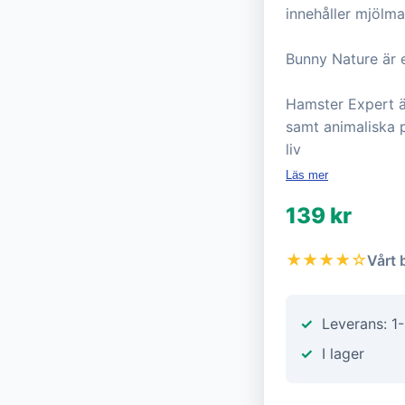
innehåller mjölm
Bunny Nature är e
Hamster Expert ä
samt animaliska p
liv
Läs mer
139 kr
★★★★☆
Vårt 
Leverans: 1
I lager