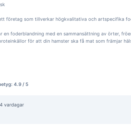
ask
tt företag som tillverkar högkvalitativa och artspecifika f
r en foderblandning med en sammansättning av örter, frö
roteinkällor för att din hamster ska få mat som främjar häl
betyg: 4.9 / 5
-4 vardagar