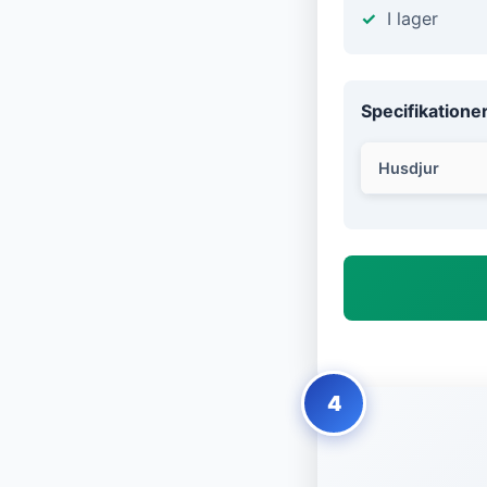
I lager
Specifikatione
Husdjur
4