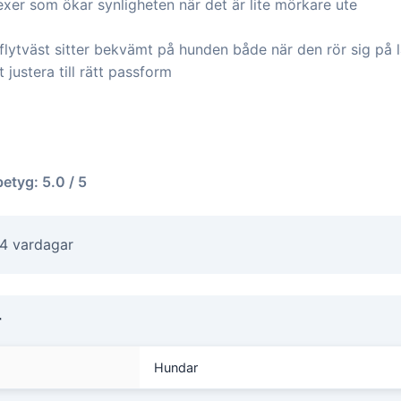
xer som ökar synligheten när det är lite mörkare ute
flytväst sitter bekvämt på hunden både när den rör sig på l
t justera till rätt passform
betyg: 5.0 / 5
-4 vardagar
r
Hundar