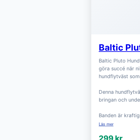
Baltic Pl
Baltic Pluto Hun
göra succé när ni 
hundflytväst som
Denna hundflytväs
bringan och unde
Banden är krafti
Läs mer
299 kr