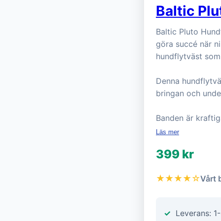
Baltic Pl
Baltic Pluto Hun
göra succé när ni 
hundflytväst som
Denna hundflytväs
bringan och unde
Banden är krafti
Läs mer
399 kr
★★★★☆
Vårt 
Leverans: 1