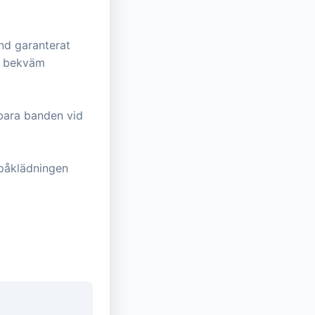
nd garanterat
ch bekväm
rbara banden vid
påklädningen