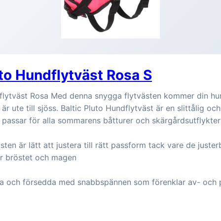
uto Hundflytväst Rosa S
dflytväst Rosa Med denna snygga flytvästen kommer din hu
är ute till sjöss. Baltic Pluto Hundflytväst är en slittålig o
 passar för alla sommarens båtturer och skärgårdsutflykter
ten är lätt att justera till rätt passform tack vare de juste
r bröstet och magen
ga och försedda med snabbspännen som förenklar av- och 