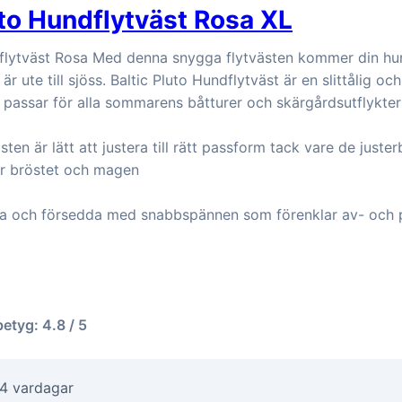
uto Hundflytväst Rosa XL
dflytväst Rosa Med denna snygga flytvästen kommer din hu
är ute till sjöss. Baltic Pluto Hundflytväst är en slittålig o
 passar för alla sommarens båtturer och skärgårdsutflykter
ten är lätt att justera till rätt passform tack vare de juste
r bröstet och magen
ga och försedda med snabbspännen som förenklar av- och 
betyg: 4.8 / 5
-4 vardagar