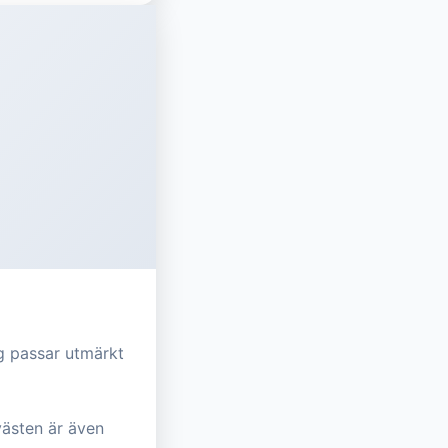
rg passar utmärkt
västen är även