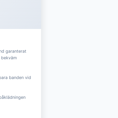
nd garanterat
ch bekväm
rbara banden vid
påklädningen