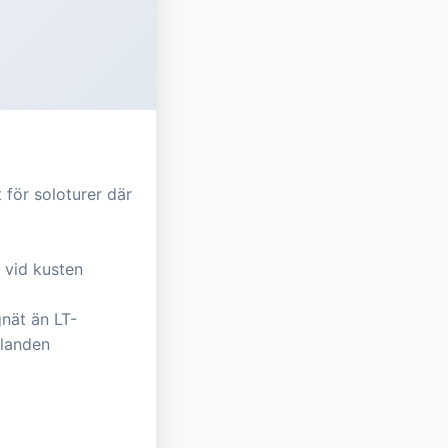
 för soloturer där
h vid kusten
nät än LT-
llanden