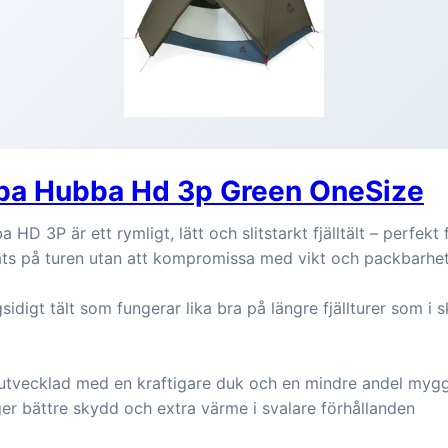
a Hubba Hd 3p Green OneSize
D 3P är ett rymligt, lätt och slitstarkt fjälltält – perfekt
ats på turen utan att kompromissa med vikt och packbarhe
sidigt tält som fungerar lika bra på längre fjällturer som i
utvecklad med en kraftigare duk och en mindre andel mygg
ger bättre skydd och extra värme i svalare förhållanden