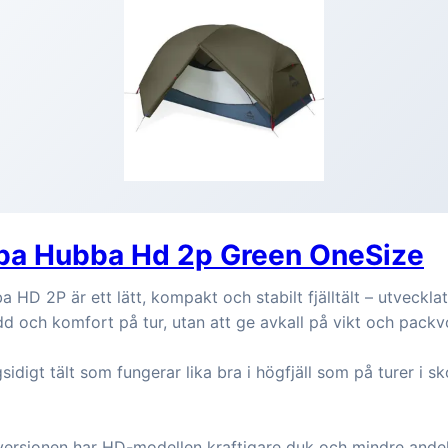
a Hubba Hd 2p Green OneSize
D 2P är ett lätt, kompakt och stabilt fjälltält – utveckla
dd och komfort på tur, utan att ge avkall på vikt och pack
sidigt tält som fungerar lika bra i högfjäll som på turer i s
ersionen har HD-modellen kraftigare duk och mindre ande