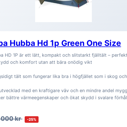
a Hubba Hd 1p Green One Size
D 1P är ett lätt, kompakt och slitstarkt fjälltält – perfekt
skydd och komfort utan att bära onödig vikt
sidigt tält som fungerar lika bra i högfjället som i skog oc
utvecklad med en kraftigare väv och en mindre andel mygg
 ger bättre värmeegenskaper och ökat skydd i svalare förhå
 000 kr
-25%