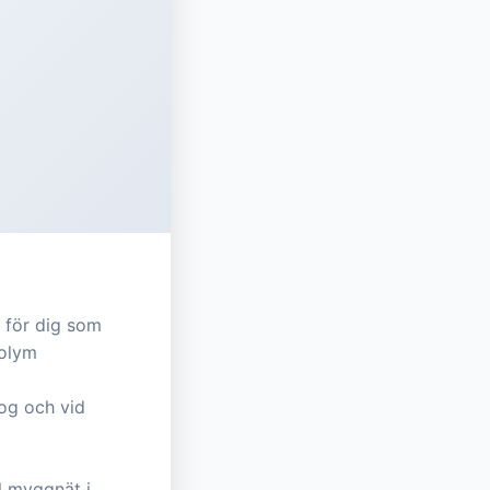
t för dig som
volym
kog och vid
l myggnät i