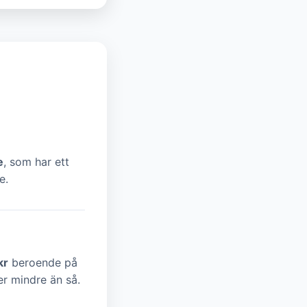
e
, som har ett
e.
kr
beroende på
ler mindre än så.