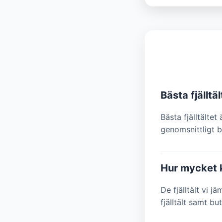
Bästa fjälltäl
Bästa fjälltältet
genomsnittligt b
Hur mycket ko
De fjälltält vi j
fjälltält samt bu