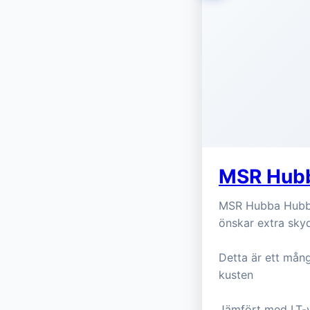
MSR Hubb
MSR Hubba Hubba H
önskar extra sky
Detta är ett mång
kusten
Jämfört med LT-v