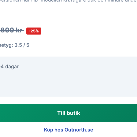
 800 kr
-25%
betyg: 3.5 / 5
-4 dagar
Till butik
Köp hos Outnorth.se