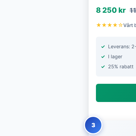
8 250 kr
1
★★★★☆
Vårt 
Leverans: 2
I lager
25% rabatt
3