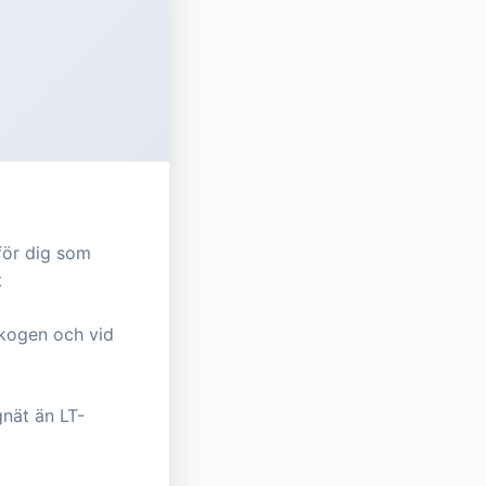
 för dig som
t
 skogen och vid
nät än LT-