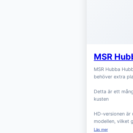
MSR Hubb
MSR Hubba Hubba H
behöver extra pl
Detta är ett mång
kusten
HD-versionen är 
modellen, vilket 
Läs mer