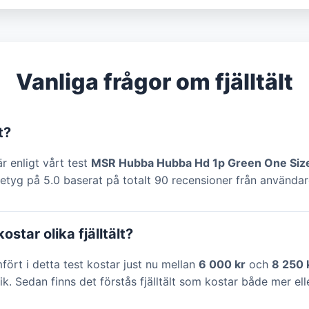
Vanliga frågor om fjälltält
t?
 är enligt vårt test
MSR Hubba Hubba Hd 1p Green One Siz
etyg på 5.0 baserat på totalt 90 recensioner från användar
star olika fjälltält?
ämfört i detta test kostar just nu mellan
6 000 kr
och
8 250 
tik. Sedan finns det förstås fjälltält som kostar både mer el