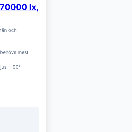
70000 lx,
lmän och
t behövs mest
jus. - 90°