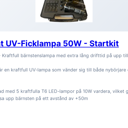
t UV-Ficklampa 50W - Startkit
Kraftfull bärnstenslampa med extra lång drifttid på upp til
 en kraftfull UV-lampa som vänder sig till både nybörjare
d med 5 kraftfulla T6 LED-lampor på 10W vardera, vilket gö
 lysa upp bärnsten på ett avstånd av +50m