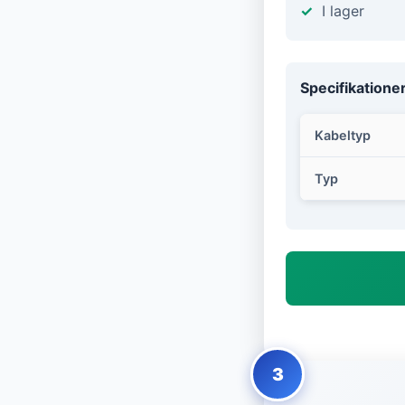
I lager
Specifikatione
Kabeltyp
Typ
3