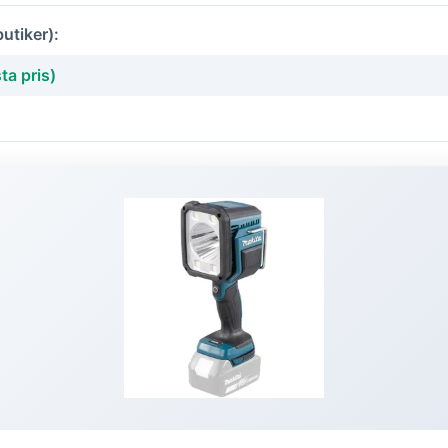
butiker):
ta pris)