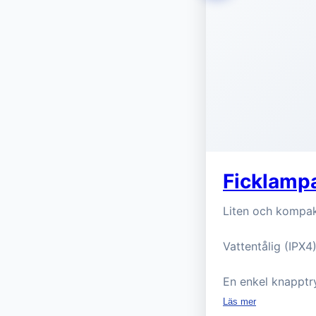
Ficklampa
Liten och kompak
Vattentålig (IPX4
En enkel knapptr
Läs mer