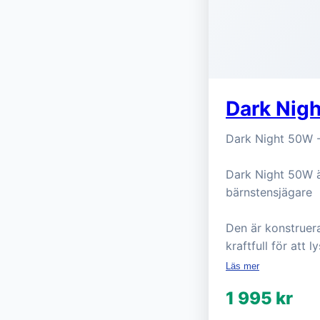
Dark Nigh
Dark Night 50W - 
Dark Night 50W är
bärnstensjägare
Den är konstruera
kraftfull för att
Läs mer
1 995 kr