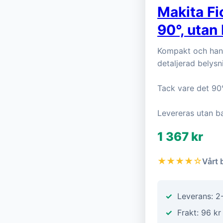
Makita F
90°, utan 
Kompakt och hand
detaljerad belysn
Tack vare det 90°
Levereras utan bat
1 367 kr
★★★★☆
Vårt 
Leverans: 2
Frakt: 96 kr