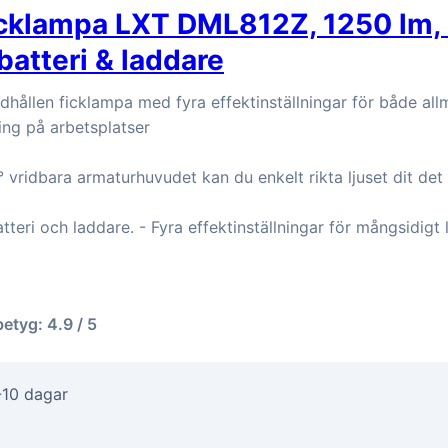
icklampa LXT DML812Z, 1250 lm, 
batteri & laddare
hållen ficklampa med fyra effektinställningar för både al
ing på arbetsplatser
 vridbara armaturhuvudet kan du enkelt rikta ljuset dit de
teri och laddare. - Fyra effektinställningar för mångsidigt l
betyg: 4.9 / 5
-10 dagar