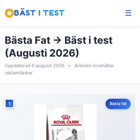
BÄST I TEST
☰
Bästa Fat → Bäst i test
(Augusti 2026)
Uppdaterad 6 augusti 2026
•
Artikeln innehåller
reklamlänkar
1
Bästa fat