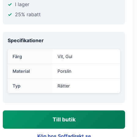
I lager
25% rabatt
Specifikationer
Färg
Vit, Gul
Material
Porslin
Typ
Rätter
Till butik
Köp hos Soffadirekt.se