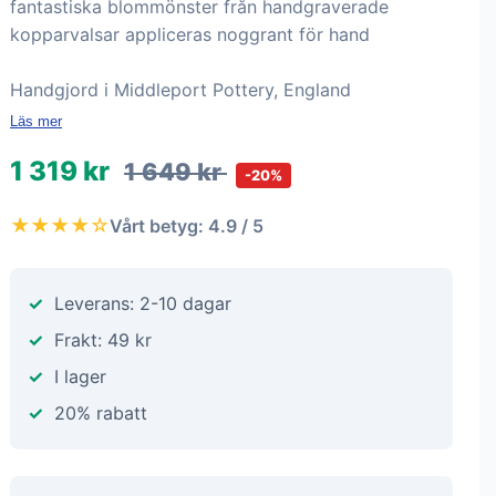
fantastiska blommönster från handgraverade
kopparvalsar appliceras noggrant för hand
Handgjord i Middleport Pottery, England
Läs mer
1 319 kr
1 649 kr
-20%
★★★★☆
Vårt betyg: 4.9 / 5
Leverans: 2-10 dagar
Frakt: 49 kr
I lager
20% rabatt