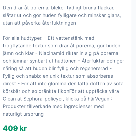
Den drar åt porerna, bleker tydligt bruna fläckar,
slätar ut och gör huden fylligare och minskar glans,
utan att påverka återfuktningen
För alla hudtyper. - Ett vattenstänk med
trögflytande textur som drar åt porerna, gör huden
jämn och klar - Niacinamid riktar in sig på porerna
och jämnar synbart ut hudtonen - Återfuktar och ger
näring så att huden blir fyllig och regenererad -
Fyllig och snabb: en unik textur som absorberas
direkt - För att inte glömma den lätta doften av söta
körsbär och soldränkta fikonFör att upptäcka våra
Clean at Sephora-policyer, klicka på härVegan :
Produkter tillverkade med ingredienser med
naturligt ursprung
409 kr