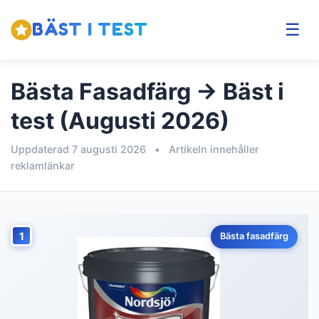
BÄST I TEST
☰
Bästa Fasadfärg → Bäst i
test (Augusti 2026)
Uppdaterad 7 augusti 2026
•
Artikeln innehåller
reklamlänkar
1
Bästa fasadfärg