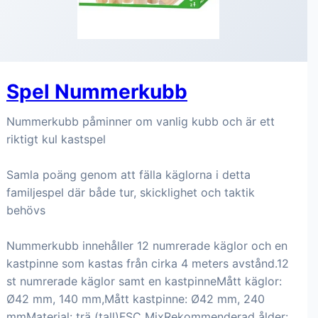
Spel Nummerkubb
Nummerkubb påminner om vanlig kubb och är ett
riktigt kul kastspel
Samla poäng genom att fälla käglorna i detta
familjespel där både tur, skicklighet och taktik
behövs
Nummerkubb innehåller 12 numrerade käglor och en
kastpinne som kastas från cirka 4 meters avstånd.12
st numrerade käglor samt en kastpinneMått käglor:
Ø42 mm, 140 mm,Mått kastpinne: Ø42 mm, 240
mmMaterial: trä (tall)FSC MixRekommenderad ålder: