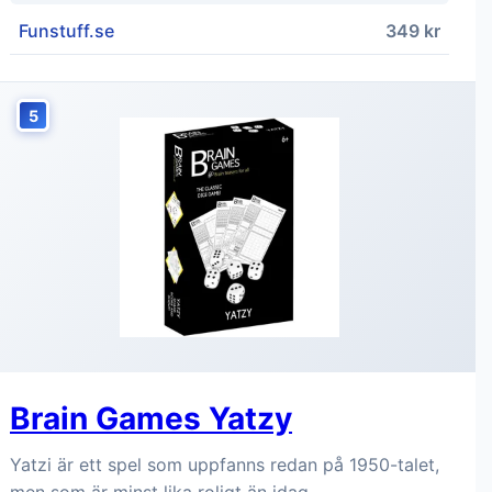
Funstuff.se
349 kr
5
Brain Games Yatzy
Yatzi är ett spel som uppfanns redan på 1950-talet,