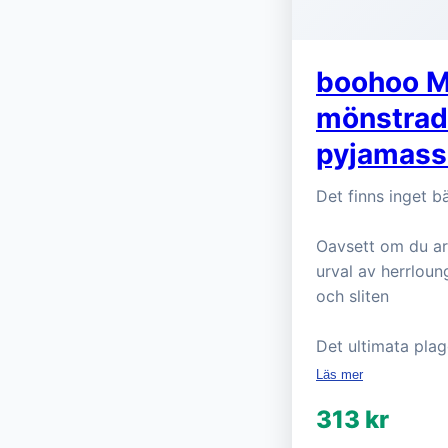
boohoo Me
mönstrad
pyjamasse
Det finns inget b
Oavsett om du arbe
urval av herrloun
och sliten
Det ultimata pla
Läs mer
313 kr