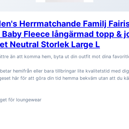
n's Herrmatchande Familj Fairis
 Baby Fleece långärmad topp & j
t Neutral Storlek Large L
ättre än att komma hem, byta ut din outfit mot dina favori
tar hemifrån eller bara tillbringar lite kvalitetstid med dig 
geset här för att göra din tid hemma bekväm utan att du kä
gget för loungewear