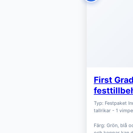
First Gra
festtillb
Typ: Festpaket In
tallrikar - 1 vimp
Färg: Grön, blå o
och koppar kan di