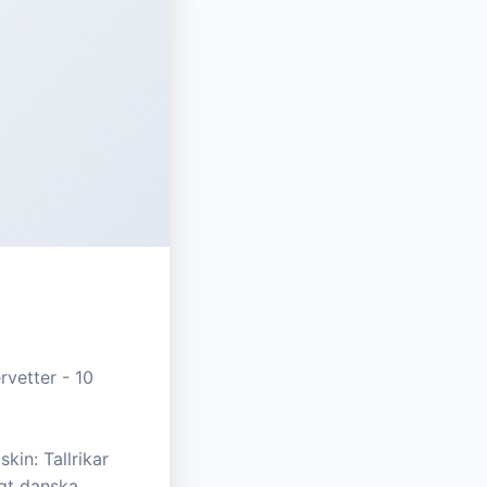
rvetter - 10
kin: Tallrikar
igt danska