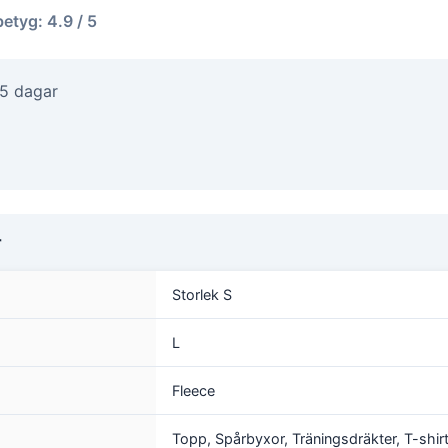
betyg: 4.9 / 5
-5 dagar
r
Storlek S
L
Fleece
Topp, Spårbyxor, Träningsdräkter, T-shir