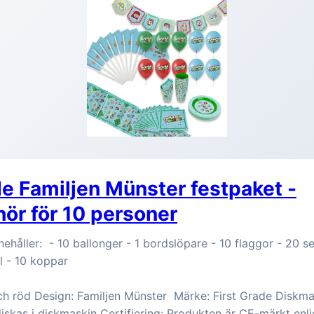
de Familjen Münster festpaket -
ehör för 10 personer
nehåller: - 10 ballonger - 1 bordslöpare - 10 flaggor - 20 se
el - 10 koppar
ch röd Design: Familjen Münster Märke: First Grade Diskmas
skas i diskmaskin Certifiering: Produkten är CE-märkt enl