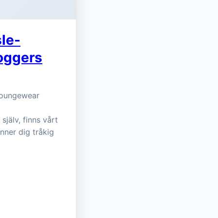
le-
oggers
tloungewear
själv, finns vårt
nner dig tråkig