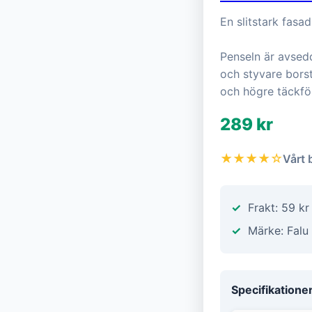
En slitstark fasa
Penseln är avsed
och styvare bors
och högre täckf
289 kr
★★★★☆
Vårt 
Frakt: 59 k
Märke: Falu
Specifikatione