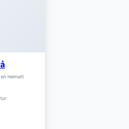
rå
 en helmatt
ktur