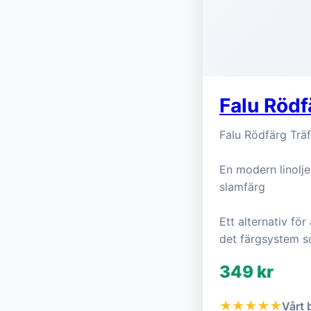
Falu Rödf
Falu Rödfärg Träf
En modern linolj
slamfärg
Ett alternativ fö
det färgsystem s
349 kr
★★★★★
Vårt 