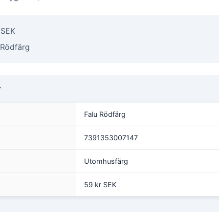
r SEK
 Rödfärg
r
Falu Rödfärg
7391353007147
Utomhusfärg
59 kr SEK