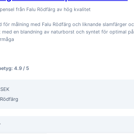
dpensel från Falu Rödfärg av hög kvalitet
d för målning med Falu Rödfärg och liknande slamfärger oc
t med en blandning av naturborst och syntet för optimal på
örmåga
betyg: 4.9 / 5
r SEK
 Rödfärg
r