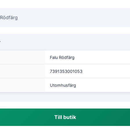
 Rödfärg
r
Falu Rödfärg
7391353001053
Utomhusfärg
Till butik