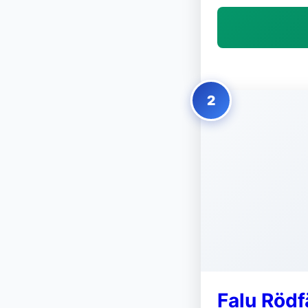
2
Falu Röd