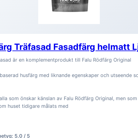
ärg Träfasad Fasadfärg helmatt L
asad är en komplementprodukt till Falu Rödfärg Original
ebaserad husfärg med liknande egenskaper och utseende s
r alla som önskar känslan av Falu Rödfärg Original, men so
om huset tidigare målats med
betyg: 5.0 / 5