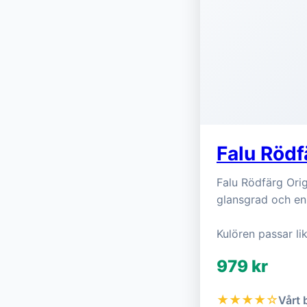
Falu Rödf
Falu Rödfärg Orig
glansgrad och e
Kulören passar lik
979 kr
★★★★☆
Vårt 