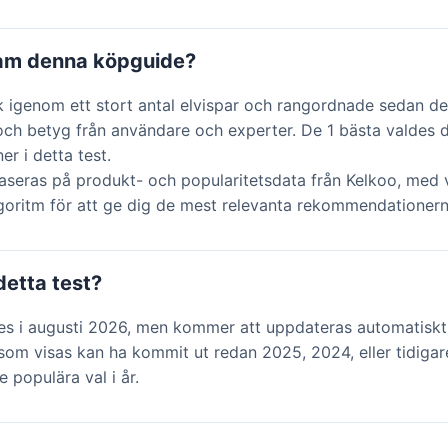
ram denna köpguide?
k igenom ett stort antal elvispar och rangordnade sedan d
och betyg från användare och experter. De 1 bästa valdes 
r i detta test.
aseras på produkt- och popularitetsdata från Kelkoo, med v
lgoritm för att ge dig de mest relevanta rekommendationern
detta test?
des i augusti 2026, men kommer att uppdateras automatiskt
om visas kan ha kommit ut redan 2025, 2024, eller tidigar
e populära val i år.