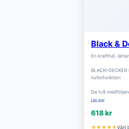
Black & 
En kraftfull, lät
BLACK+DECKER Elv
turbofunktion
De två medföljand
Läs mer
618 kr
★★★★★
Vårt 