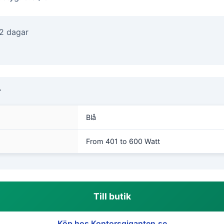
-2 dagar
r
Blå
From 401 to 600 Watt
Till butik
Köp hos Kontorsgiganten.se