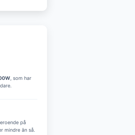
500W
, som har
dare.
eroende på
er mindre än så.