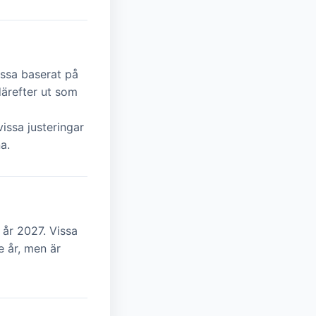
essa baserat på
därefter ut som
issa justeringar
a.
 år 2027. Vissa
e år, men är