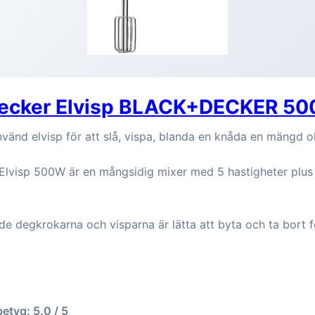
Decker Elvisp BLACK+DECKER 5
tanvänd elvisp för att slå, vispa, blanda en knåda en mängd o
isp 500W är en mångsidig mixer med 5 hastigheter plus k
e degkrokarna och visparna är lätta att byta och ta bort f
betyg: 5.0 / 5