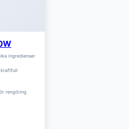
00W
lika ingredienser
raftfull
ör rengöring