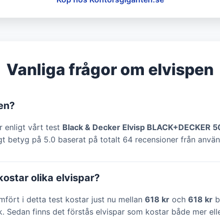
Vanliga frågor om elvispen
en?
r enligt vårt test
Black & Decker Elvisp BLACK+DECKER 
gt betyg på 5.0 baserat på totalt 64 recensioner från använ
ostar olika elvispar?
ämfört i detta test kostar just nu mellan
618 kr
och
618 kr
b
k. Sedan finns det förstås elvispar som kostar både mer ell