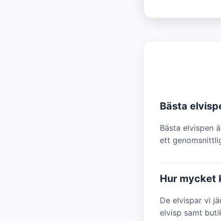
Bästa elvisp
Bästa elvispen ä
ett genomsnittli
Hur mycket k
De elvispar vi j
elvisp samt buti