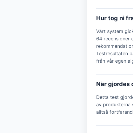
Hur tog ni f
Vårt system gic
64 recensioner 
rekommendatione
Testresultaten b
från vår egen a
När gjordes 
Detta test gjor
av produkterna s
alltså fortfarand