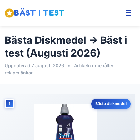
BÄST I TEST
☰
Bästa Diskmedel → Bäst i
test (Augusti 2026)
Uppdaterad 7 augusti 2026
•
Artikeln innehåller
reklamlänkar
1
Bästa diskmedel