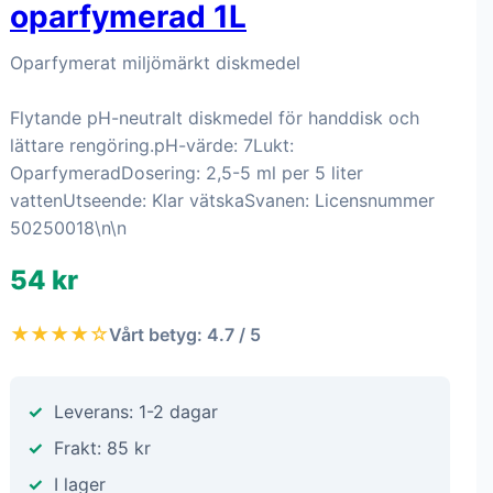
oparfymerad 1L
Oparfymerat miljömärkt diskmedel
Flytande pH-neutralt diskmedel för handdisk och
lättare rengöring.pH-värde: 7Lukt:
OparfymeradDosering: 2,5-5 ml per 5 liter
vattenUtseende: Klar vätskaSvanen: Licensnummer
50250018\n\n
54 kr
★★★★☆
Vårt betyg: 4.7 / 5
Leverans: 1-2 dagar
Frakt: 85 kr
I lager