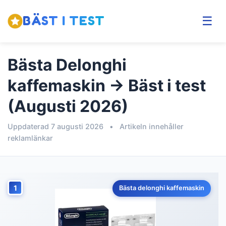
BÄST I TEST
☰
Bästa Delonghi
kaffemaskin → Bäst i test
(Augusti 2026)
Uppdaterad 7 augusti 2026
•
Artikeln innehåller
reklamlänkar
1
Bästa delonghi kaffemaskin