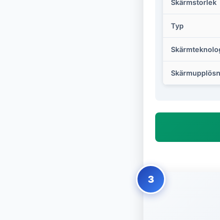
Skärmstorlek
Typ
Skärmteknolo
Skärmupplösn
3