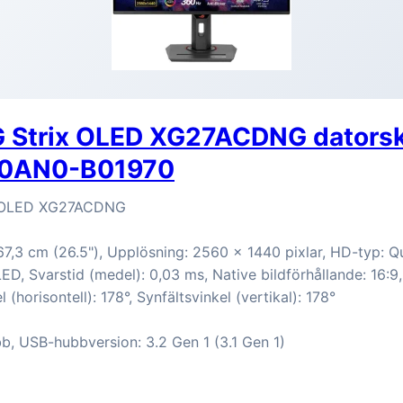
 Strix OLED XG27ACDNG datorsk
0AN0-B01970
 OLED XG27ACDNG
67,3 cm (26.5"), Upplösning: 2560 x 1440 pixlar, HD-typ: 
, Svarstid (medel): 0,03 ms, Native bildförhållande: 16:9,
 (horisontell): 178°, Synfältsvinkel (vertikal): 178°
, USB-hubbversion: 3.2 Gen 1 (3.1 Gen 1)