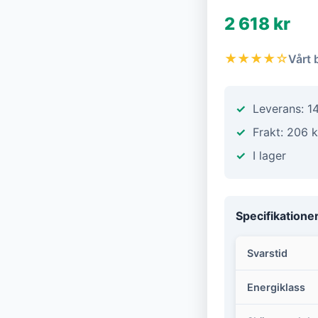
2 618 kr
★★★★☆
Vårt 
Leverans: 1
Frakt: 206 k
I lager
Specifikatione
Svarstid
Energiklass