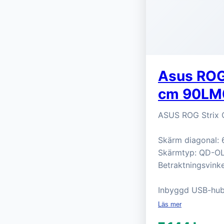
Asus ROG
cm 90LM
ASUS ROG Strix
Skärm diagonal: 
Skärmtyp: QD-OLED
Betraktningsvinkel
Inbyggd USB-hubb
Läs mer