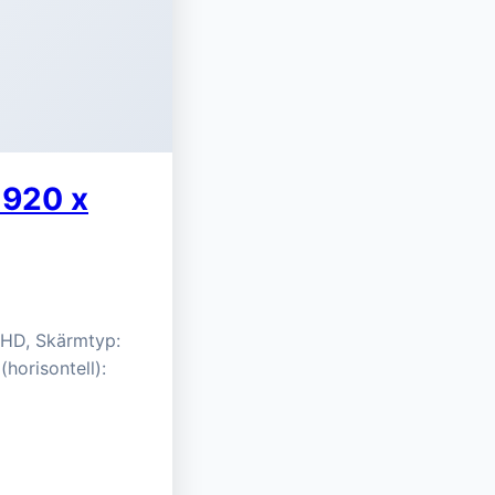
1920 x
l HD, Skärmtyp:
(horisontell):