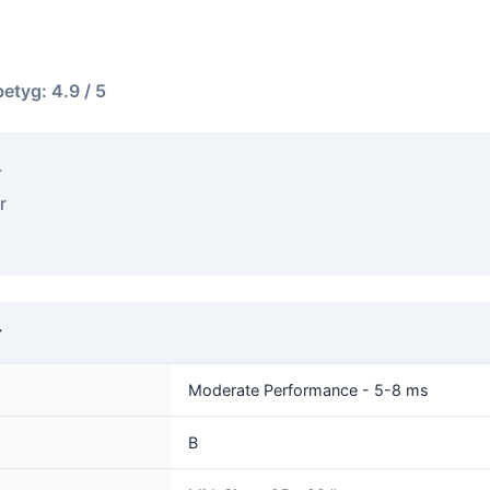
betyg: 4.9 / 5
4
r
r
Moderate Performance - 5-8 ms
B