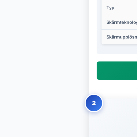
Typ
Skärmteknolo
Skärmupplösn
2