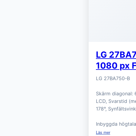
LG 27BA7
1080 px 
LG 27BA750-B
Skärm diagonal: 6
LCD, Svarstid (me
178°, Synfältsvink
Inbyggda högtala
Läs mer