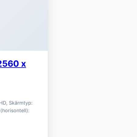
2560 x
FHD, Skärmtyp:
(horisontell):