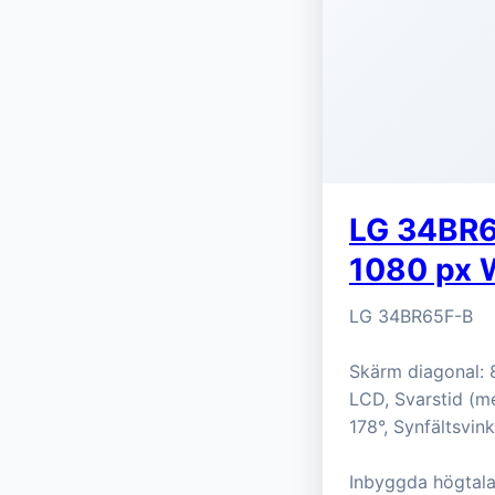
LG 34BR6
1080 px
LG 34BR65F-B
Skärm diagonal: 
LCD, Svarstid (me
178°, Synfältsvink
Inbyggda högtala