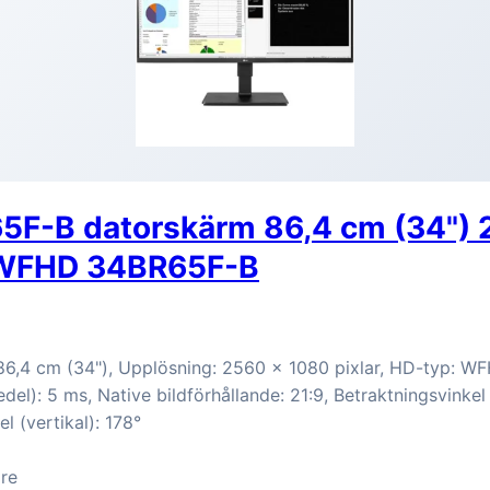
5F-B datorskärm 86,4 cm (34") 
 WFHD 34BR65F-B
86,4 cm (34"), Upplösning: 2560 x 1080 pixlar, HD-typ: W
del): 5 ms, Native bildförhållande: 21:9, Betraktningsvinkel 
el (vertikal): 178°
re