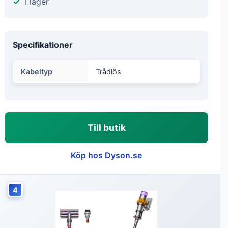
I lager
Specifikationer
Kabeltyp
Trådlös
Till butik
Köp hos Dyson.se
4