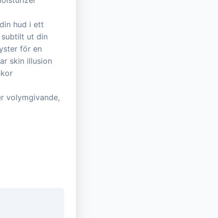
oisturizer
in hud i ett
ubtilt ut din
yster för en
r skin illusion
nkor
er volymgivande,