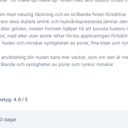
nner “no make-up make-up”-stilen med skin illusion tinted m
 med naturlig täckning och en strålande finish förbättrar d
 vare dess dubbla smink och hudvårdsprestanda jämnar den s
äller glöden, medan formeln hjälper till att boosta hudens l
d, med eller utan smink !efter första appliceringen förbättra
r huden och minskar synligheten av porer, fina linjer och ry
ig användning blir huden bara mer vacker, som om den är m
trålande och synligheten av porer och rynkor minskar
betyg: 4.9 / 5
-3 dagar