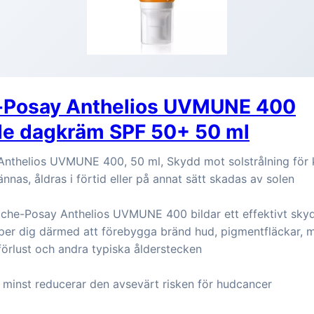
-Posay Anthelios UVMUNE 400
e dagkräm SPF 50+ 50 ml
nthelios UVMUNE 400, 50 ml, Skydd mot solstrålning för 
nnas, åldras i förtid eller på annat sätt skadas av solen
che-Posay Anthelios UVMUNE 400 bildar ett effektivt sk
lper dig därmed att förebygga bränd hud, pigmentfläckar, m
förlust och andra typiska ålderstecken
 minst reducerar den avsevärt risken för hudcancer