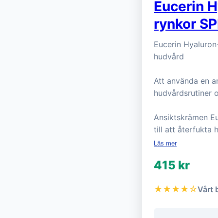
Eucerin H
rynkor SP
Eucerin Hyaluron-
hudvård
Att använda en a
hudvårdsrutiner o
Ansiktskrämen Euc
till att återfukta
Läs mer
415 kr
★★★★☆
Vårt 