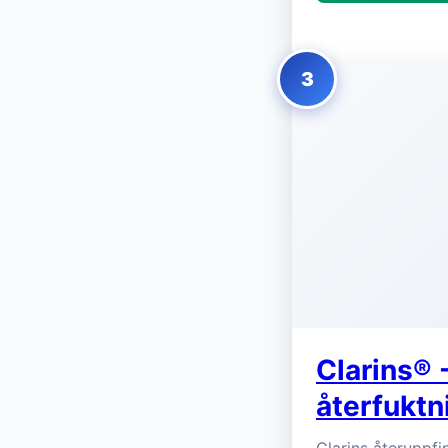
3
Clarins® 
återfuktn