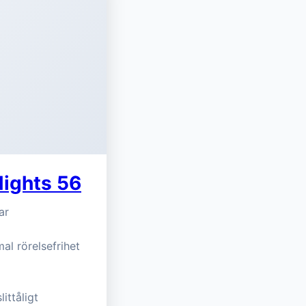
Nights 56
ar
mal rörelsefrihet
ittåligt