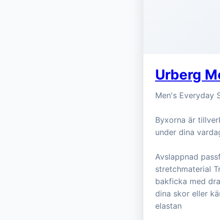
Urberg Me
Men's Everyday St
Byxorna är tillver
under dina varda
Avslappnad passfo
stretchmaterial 
bakficka med dra
dina skor eller k
elastan