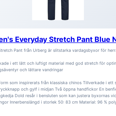
n's Everyday Stretch Pant Blue 
retch Pant från Urberg är slitstarka vardagsbyxor för herr
kade i ett lätt och luftigt material med god stretch för opti
gsäventyr och lättare vandringar
rm som inspirerats från klassiska chinos Tillverkade i ett sl
Tryckknapp och gylf i midjan Två öppna handfickor En benf
gkedja Dold resår i bensluten som kan justera byxornas vid
ängor Innerbenslängd i storlek 50: 83 cm Material: 96 % po