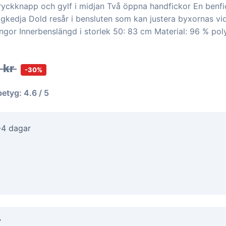
Tryckknapp och gylf i midjan Två öppna handfickor En benf
gkedja Dold resår i bensluten som kan justera byxornas vid
ängor Innerbenslängd i storlek 50: 83 cm Material: 96 % po
 kr
-30%
betyg: 4.6 / 5
-4 dagar
r