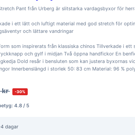
retch Pant från Urberg är slitstarka vardagsbyxor för herr
kade i ett lätt och luftigt material med god stretch för opti
gsäventyr och lättare vandringar
rm som inspirerats från klassiska chinos Tillverkade i ett sl
Tryckknapp och gylf i midjan Två öppna handfickor En benf
gkedja Dold resår i bensluten som kan justera byxornas vid
ängor Innerbenslängd i storlek 50: 83 cm Material: 96 % po
 kr
-30%
betyg: 4.8 / 5
-4 dagar