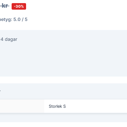
 kr
-30%
betyg: 5.0 / 5
-4 dagar
r
Storlek S