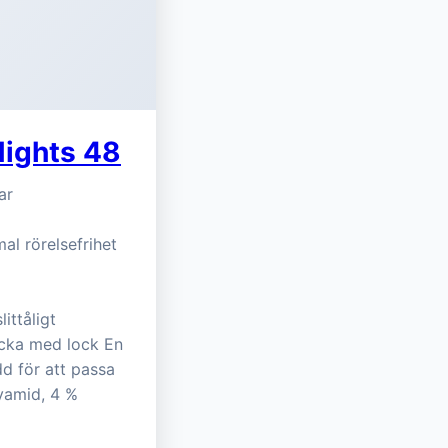
Nights 48
ar
mal rörelsefrihet
ittåligt
icka med lock En
d för att passa
lyamid, 4 %