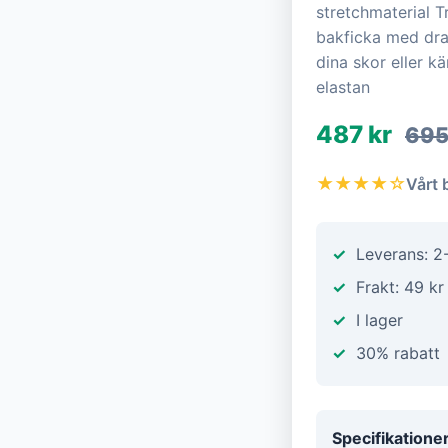
stretchmaterial 
bakficka med dra
dina skor eller k
elastan
487 kr
695
★★★★☆
Vårt 
Leverans: 2
Frakt: 49 kr
I lager
30% rabatt
Specifikatione