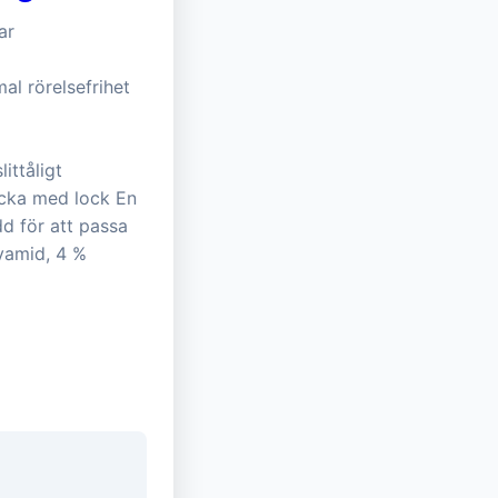
ar
mal rörelsefrihet
ittåligt
icka med lock En
d för att passa
lyamid, 4 %