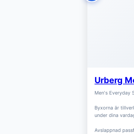
Urberg Me
Men's Everyday St
Byxorna är tillver
under dina varda
Avslappnad passfo