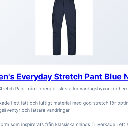
n's Everyday Stretch Pant Blue 
retch Pant från Urberg är slitstarka vardagsbyxor för herr
kade i ett lätt och luftigt material med god stretch för opti
gsäventyr och lättare vandringar
rm som inspirerats från klassiska chinos Tillverkade i ett sl