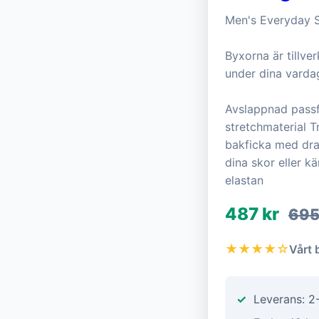
Men's Everyday St
Byxorna är tillver
under dina varda
Avslappnad passfo
stretchmaterial 
bakficka med dra
dina skor eller k
elastan
487 kr
695
★★★★☆
Vårt 
Leverans: 2