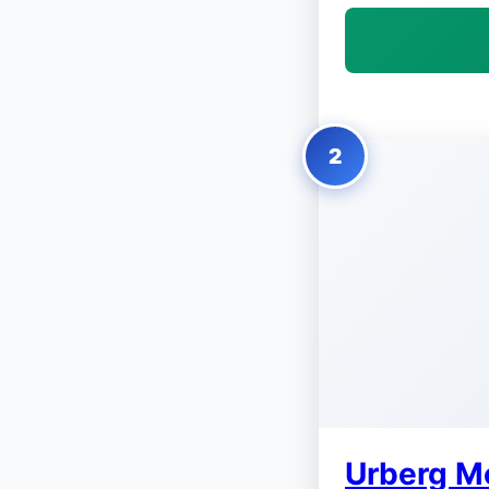
2
Urberg Me