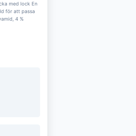
icka med lock En
d för att passa
lyamid, 4 %