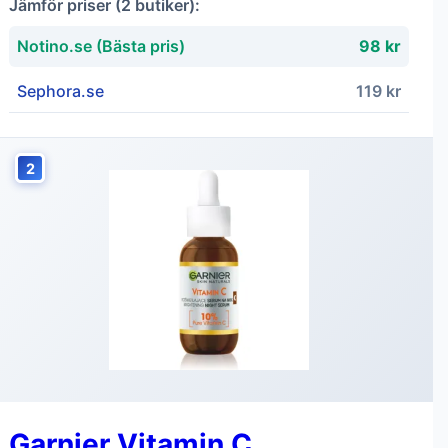
Jämför priser (2 butiker):
Notino.se (Bästa pris)
98 kr
Sephora.se
119 kr
2
Garnier Vitamin C