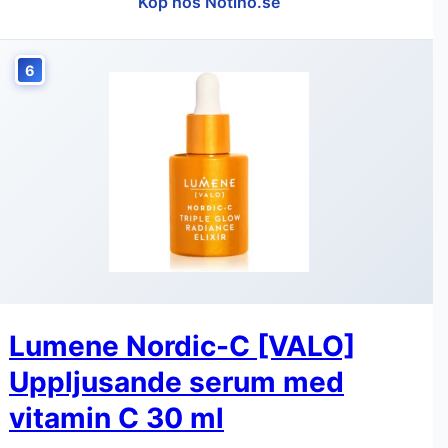
Köp hos Notino.se
6
Lumene Nordic-C [VALO]
Uppljusande serum med
vitamin C 30 ml