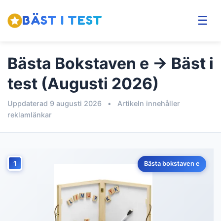
BÄST I TEST
☰
Bästa Bokstaven e → Bäst i
test (Augusti 2026)
Uppdaterad 9 augusti 2026
•
Artikeln innehåller
reklamlänkar
1
Bästa bokstaven e