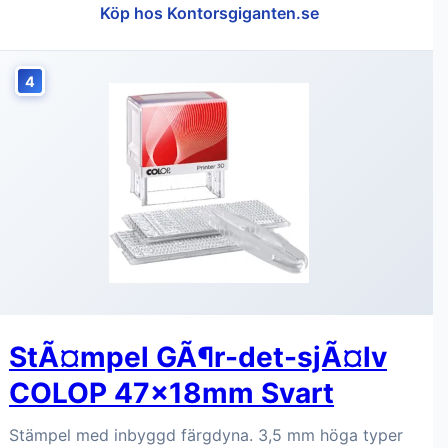
Köp hos Kontorsgiganten.se
4
StÃ¤mpel GÃ¶r-det-sjÃ¤lv
COLOP 47x18mm Svart
Stämpel med inbyggd färgdyna. 3,5 mm höga typer