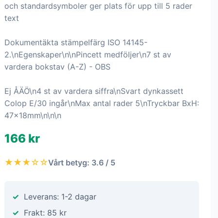
och standardsymboler ger plats för upp till 5 rader
text
Dokumentäkta stämpelfärg ISO 14145-
2.\nEgenskaper\n\nPincett medföljer\n7 st av
vardera bokstav (A-Z) - OBS
Ej ÅÄÖ\n4 st av vardera siffra\nSvart dynkassett
Colop E/30 ingår\nMax antal rader 5\nTryckbar BxH:
47x18mm\n\n\n
166 kr
★★★☆☆
Vårt betyg: 3.6 / 5
Leverans: 1-2 dagar
Frakt: 85 kr