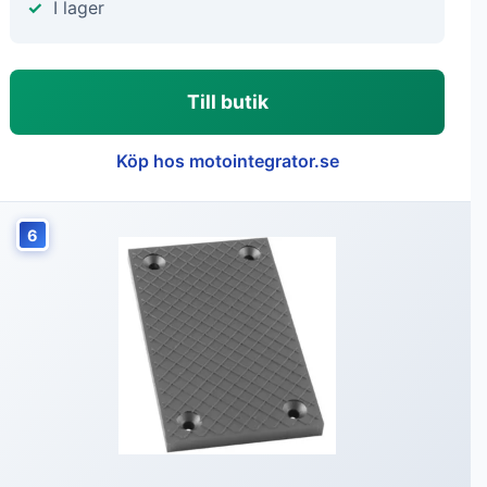
I lager
Till butik
Köp hos motointegrator.se
6