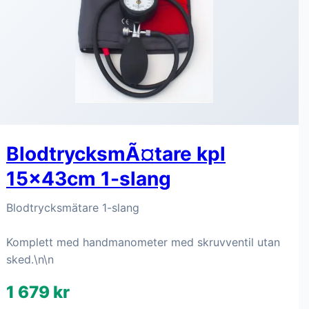
BlodtrycksmÃ¤tare kpl
15x43cm 1-slang
Blodtrycksmätare 1-slang
Komplett med handmanometer med skruvventil utan
sked.\n\n
1 679 kr