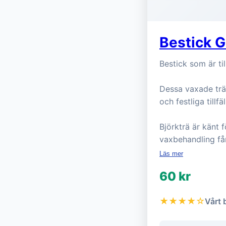
Bestick G
Bestick som är t
Dessa vaxade trä
och festliga tillfä
Björkträ är känt 
vaxbehandling får
Läs mer
60 kr
★★★★☆
Vårt 