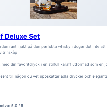
f Deluxe Set
rden runt i jakt på den perfekta whiskyn duger det inte at
vitrinskåp
et med din favoritdryck i en stilfull karaff utformad som en 
resent till någon du vet uppskattar ädla drycker och eleganta
betyg: 5.0 / 5