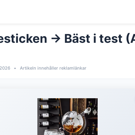
esticken → Bäst i test 
 2026
•
Artikeln innehåller reklamlänkar