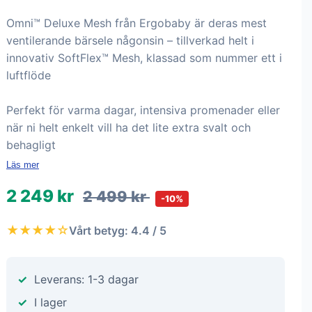
Omni™ Deluxe Mesh från Ergobaby är deras mest
ventilerande bärsele någonsin – tillverkad helt i
innovativ SoftFlex™ Mesh, klassad som nummer ett i
luftflöde
Perfekt för varma dagar, intensiva promenader eller
när ni helt enkelt vill ha det lite extra svalt och
behagligt
Läs mer
2 249 kr
2 499 kr
-10%
★★★★☆
Vårt betyg: 4.4 / 5
Leverans: 1-3 dagar
I lager