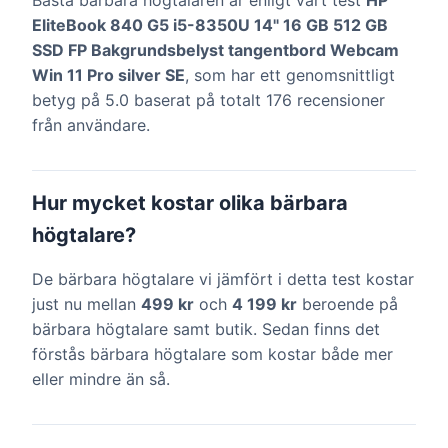
Bästa bärbara högtalaren är enligt vårt test
HP
EliteBook 840 G5 i5-8350U 14" 16 GB 512 GB
SSD FP Bakgrundsbelyst tangentbord Webcam
Win 11 Pro silver SE
, som har ett genomsnittligt
betyg på 5.0 baserat på totalt 176 recensioner
från användare.
Hur mycket kostar olika bärbara
högtalare?
De bärbara högtalare vi jämfört i detta test kostar
just nu mellan
499 kr
och
4 199 kr
beroende på
bärbara högtalare samt butik. Sedan finns det
förstås bärbara högtalare som kostar både mer
eller mindre än så.