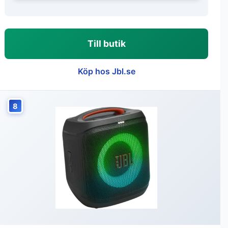
Till butik
Köp hos Jbl.se
8