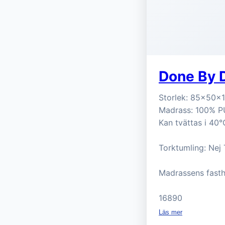
Done By D
Storlek: 85x50x13
Madrass: 100% PU
Kan tvättas i 40°
Torktumling: Nej
Madrassens fast
16890
Läs mer