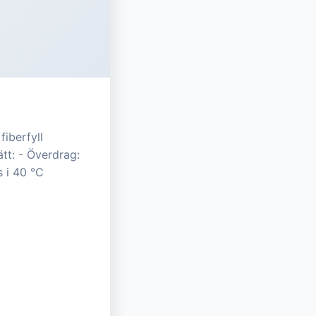
iberfyll
tt: - Överdrag:
s i 40 °C