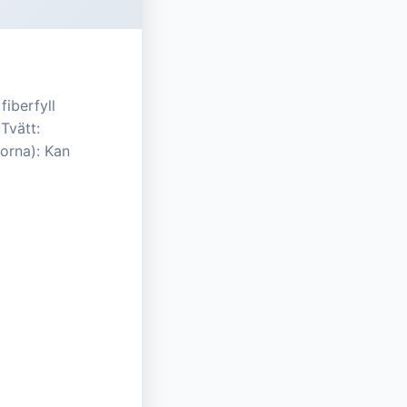
iberfyll
Tvätt:
dorna): Kan