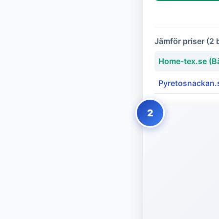
Jämför priser (2 
Home-tex.se (Bä
Pyretosnackan.
2