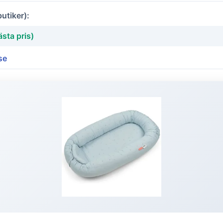
butiker):
sta pris)
se