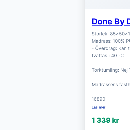
Done By D
Storlek: 85x50x13
Madrass: 100% PU
- Överdrag: Kan t
tvättas i 40 °C
Torktumling: Nej
Madrassens fast
16890
Läs mer
1 339 kr