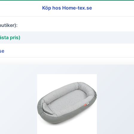
Köp hos Home-tex.se
butiker):
sta pris)
se