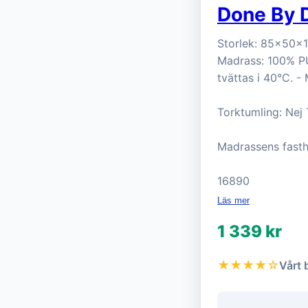
Done By D
Storlek: 85x50x13
Madrass: 100% PU
tvättas i 40°C. -
Torktumling: Nej
Madrassens fast
16890
Läs mer
1 339 kr
★★★★☆
Vårt 