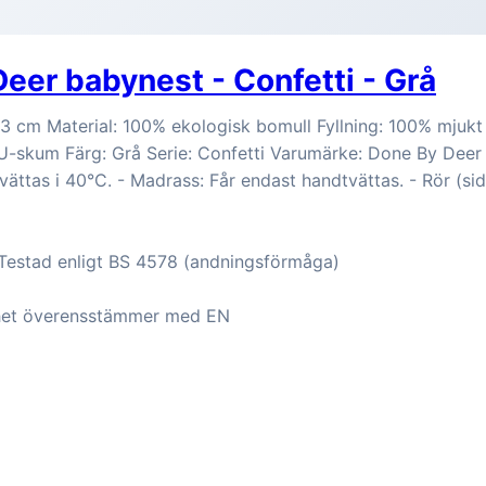
eer babynest - Confetti - Grå
 cm Material: 100% ekologisk bomull Fyllning: 100% mjukt f
-skum Färg: Grå Serie: Confetti Varumärke: Done By Deer 
vättas i 40°C. - Madrass: Får endast handtvättas. - Rör (si
 Testad enligt BS 4578 (andningsförmåga)
het överensstämmer med EN