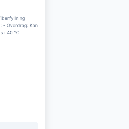
iberfyllning
: - Överdrag: Kan
as i 40 °C