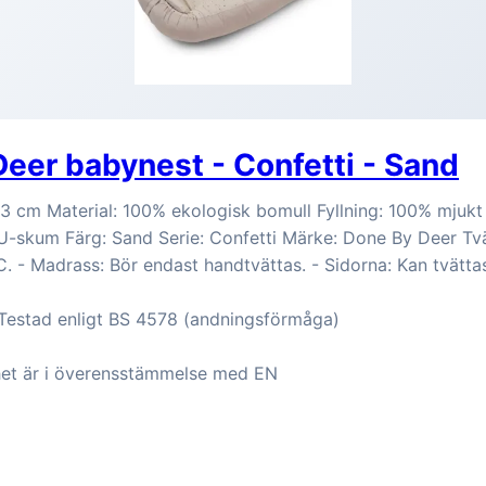
eer babynest - Confetti - Sand
 cm Material: 100% ekologisk bomull Fyllning: 100% mjukt f
-skum Färg: Sand Serie: Confetti Märke: Done By Deer Tvä
C. - Madrass: Bör endast handtvättas. - Sidorna: Kan tvätta
 Testad enligt BS 4578 (andningsförmåga)
het är i överensstämmelse med EN